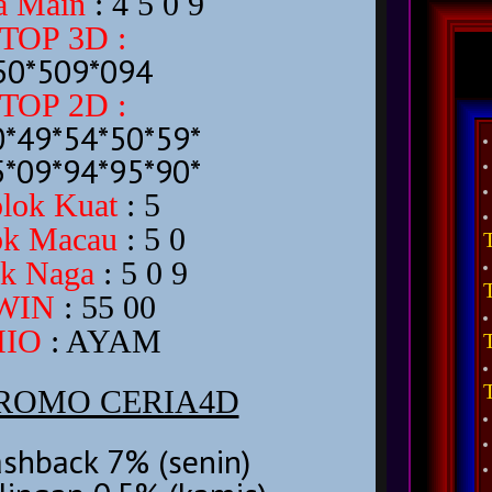
a Main
: 4 5 0 9
TOP 3D :
50*509*094
TOP 2D :
0*49*54*50*59*
5*09*94*95*90*
lok Kuat
: 5
ok Macau
: 5 0
k Naga
: 5 0 9
WIN
: 55 00
HIO
: AYAM
PROMO CERIA4D
shback 7% (senin)