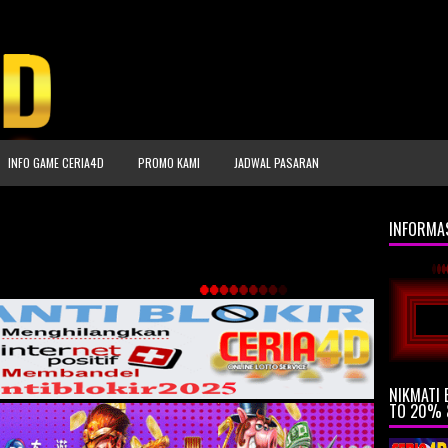
INFO GAME CERIA4D
PROMO KAMI
JADWAL PASARAN
INFORMAS
NIKMATI
TO 20% 