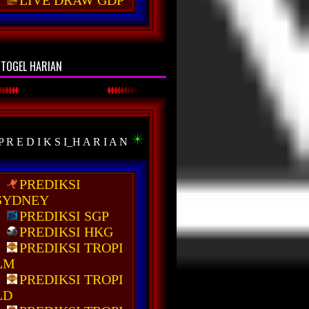
LIVE DRAW GDP
 TOGEL HARIAN
P R E D I K S I_H A R I A N
PREDIKSI
SYDNEY
PREDIKSI SGP
PREDIKSI HKG
PREDIKSI TROPI
LM
PREDIKSI TROPI
LD