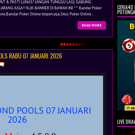
PAT & PASTI LUNAS? JANGAN TUNGGU LAGI, GABUNG
CERIA4D 
KARANG JUGA!! KLIK BANNER DI BAWAH INI ^^ Bandar Poker
POTONG
ine,Bandar Poker Online terpercaya,Situs Poker Online...
READ MORE
OLS RABU 07 JANUARI 2026
ND POOLS 07 JANUARI
2026
LIVE DRA