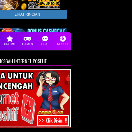
CEGAH INTERNET POSITIF