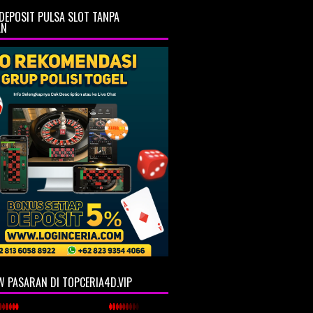
DEPOSIT PULSA SLOT TANPA
AN
W PASARAN DI TOPCERIA4D.VIP