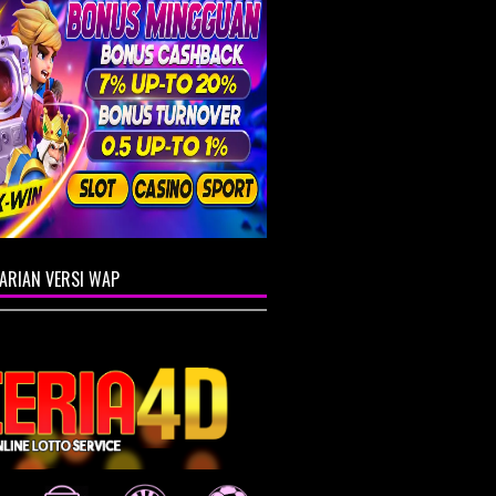
ARIAN VERSI WAP