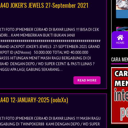
A4D JOKER'S JEWELS 27-September 2021
TI FOTO JP MEMBER CERIA4D DI BAYAR LUNAS !!! BISA DI CEK
NDIRI... KAMI MEMBERIKAN BUKTI BUKAN JANJI
###################################################
GRAND JACKPOT JOKER'S JEWELS 27-SEPTEMBER-2021 GRAND
CKPOT ID (ADVxxxx) 50.000.000 TOTAL WD 40.000.000
NASSS HITUNGAN MENIT MASIH RAGU BERGABUNG DI DI
CARA MEN
RIA4D DENGAN DEPO / WD SUPER CEPAT & PASTI LUNAS ?
NGGU APA LAGI, GABUNG SEKARANG...
READ MORE
A4D 12-JANUARY-2025 (oolxXx)
KTI FOTO JP MEMBER CERIA4D DI BAYAR LUNAS !!! MASIH RAGU
RGABUNG DI TWINPOKER88 KAMI DENGAN DEPO / WD SUPER