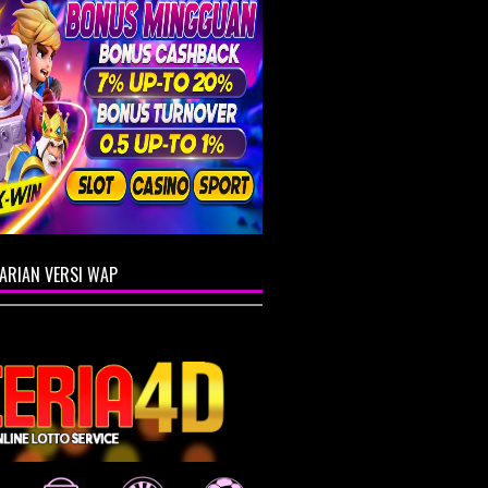
ARIAN VERSI WAP