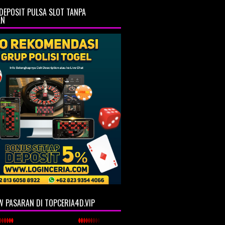
DEPOSIT PULSA SLOT TANPA
AN
W PASARAN DI TOPCERIA4D.VIP