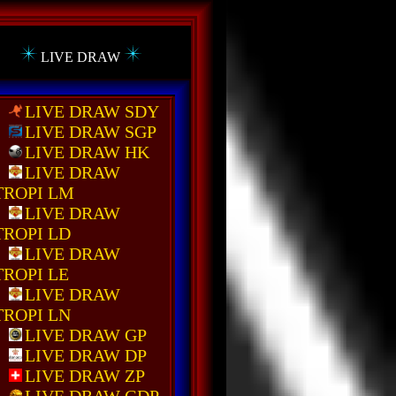
LIVE DRAW
LIVE DRAW SDY
LIVE DRAW SGP
LIVE DRAW HK
LIVE DRAW
TROPI LM
LIVE DRAW
TROPI LD
LIVE DRAW
TROPI LE
LIVE DRAW
TROPI LN
LIVE DRAW GP
LIVE DRAW DP
LIVE DRAW ZP