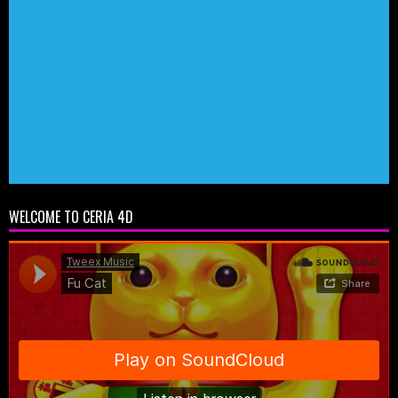
WELCOME TO CERIA 4D