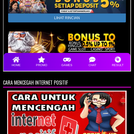
CARA MENCEGAH INTERNET POSITIF