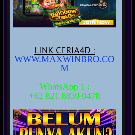
LINK CERIA4D :
WWW.MAXWINBRO.CO
M
WhatsApp 1 :
+62 821 8839 0478