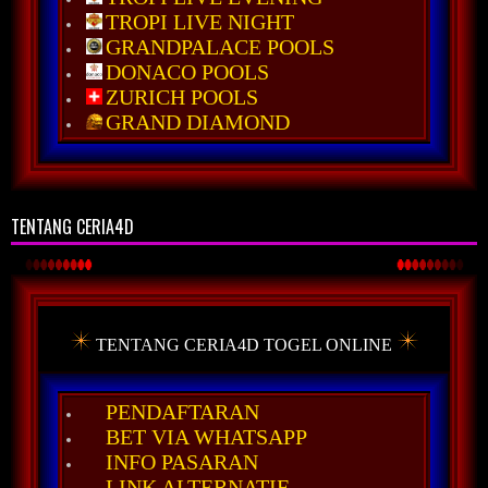
TROPI LIVE NIGHT
GRANDPALACE POOLS
DONACO POOLS
ZURICH POOLS
GRAND DIAMOND
TENTANG CERIA4D
TENTANG CERIA4D TOGEL ONLINE
PENDAFTARAN
BET VIA WHATSAPP
INFO PASARAN
LINK ALTERNATIF