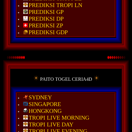
PREDIKSI TROPI LN
PREDIKSI GP
PREDIKSI DP
PREDIKSI ZP
PREDIKSI GDP
PAITO TOGEL CERIA4D
SYDNEY
SINGAPORE
HONGKONG
TROPI LIVE MORNING
TROPI LIVE DAY
TROPI LIVE EVENING