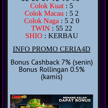
Colok Kuat
: 5
Colok Macau
: 5 2
Colok Naga
: 5 2 0
TWIN
: 55 22
SHIO
: KERBAU
INFO PROMO CERIA4D
Bonus Cashback 7% (senin)
Bonus Rollingan 0.5%
(kamis)