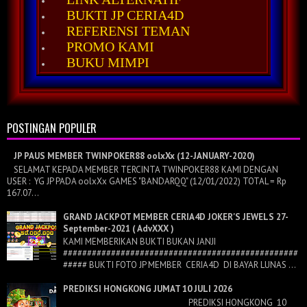
BUKTI JP CERIA4D
REFERENSI TEMAN
PROMO KAMI
BUKU MIMPI
POSTINGAN POPULER
JP PAUS MEMBER TWINPOKER88 oolxXx (12-JANUARY-2020)
SELAMAT KEPADA MEMBER TERCINTA TWINPOKER88 KAMI DENGAN
USER : YG JP PADA oolxXx GAMES "BANDARQQ" (12/01/2022) TOTAL = Rp
167.07...
GRAND JACKPOT MEMBER CERIA4D JOKER'S JEWELS 27-
September-2021 ( AdvXXX )
KAMI MEMBERIKAN BUKTI BUKAN JANJI
#################################################
##### BUKTI FOTO JP MEMBER CERIA4D DI BAYAR LUNAS ...
PREDIKSI HONGKONG JUMAT 10 JULI 2026
PREDIKSI HONGKONG 10