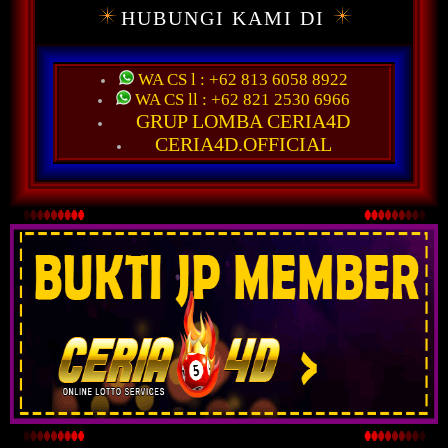
HUBUNGI KAMI DI
WA CS l : +62 813 6058 8922
WA CS ll : +62 821 2530 6966
GRUP LOMBA CERIA4D
CERIA4D.OFFICIAL