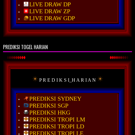
LIVE DRAW DP
LIVE DRAW ZP
LIVE DRAW GDP
PREDIKSI TOGEL HARIAN
P R E D I K S I_H A R I A N
PREDIKSI SYDNEY
PREDIKSI SGP
PREDIKSI HKG
PREDIKSI TROPI LM
PREDIKSI TROPI LD
PREDIKSI TROPI LE