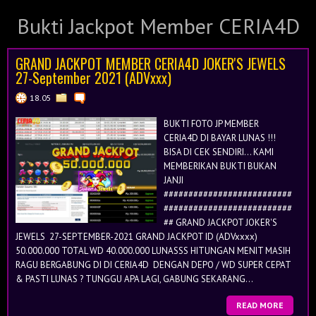
Bukti Jackpot Member CERIA4D
GRAND JACKPOT MEMBER CERIA4D JOKER'S JEWELS
27-September 2021 (ADVxxx)
18.05
BUKTI FOTO JP MEMBER
CERIA4D DI BAYAR LUNAS !!!
BISA DI CEK SENDIRI... KAMI
MEMBERIKAN BUKTI BUKAN
JANJI
##########################
##########################
## GRAND JACKPOT JOKER'S
JEWELS 27-SEPTEMBER-2021 GRAND JACKPOT ID (ADVxxxx)
50.000.000 TOTAL WD 40.000.000 LUNASSS HITUNGAN MENIT MASIH
RAGU BERGABUNG DI DI CERIA4D DENGAN DEPO / WD SUPER CEPAT
& PASTI LUNAS ? TUNGGU APA LAGI, GABUNG SEKARANG...
READ MORE