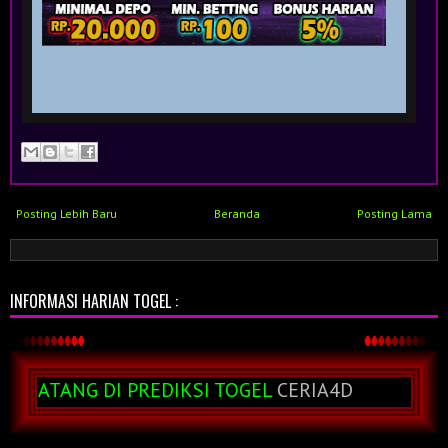
Posting Lebih Baru
Beranda
Posting Lama
INFORMASI HARIAN TOGEL :
 DI PREDIKSI TOGEL
CERIA4D