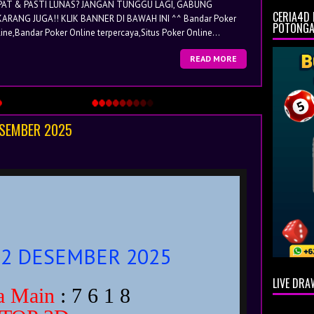
PAT & PASTI LUNAS? JANGAN TUNGGU LAGI, GABUNG
CERIA4D 
KARANG JUGA!! KLIK BANNER DI BAWAH INI ^^ Bandar Poker
POTONG
ine,Bandar Poker Online terpercaya,Situs Poker Online...
READ MORE
ESEMBER 2025
2 DESEMBER 2025
LIVE DRA
a Main
: 7 6 1 8