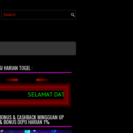
I HARIAN TOGEL :
SELAMAT DATANG DI PREDIKSI TOGEL
CERIA4D
 BONUS & CASHBACK MINGGUAN UP
& BONUS DEPO HARIAN 1%