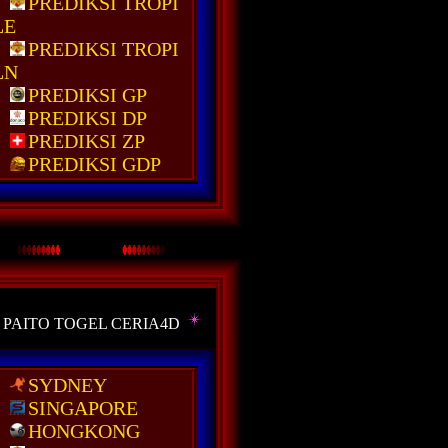
PREDIKSI TROPI
LE
PREDIKSI TROPI
LN
PREDIKSI GP
PREDIKSI DP
PREDIKSI ZP
PREDIKSI GDP
PAITO TOGEL CERIA4D
SYDNEY
SINGAPORE
HONGKONG