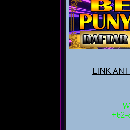
LINK ANT
W
+62-