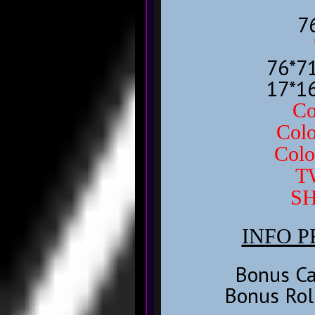
7
76*7
17*1
Co
Col
Colo
T
S
INFO 
Bonus Ca
Bonus Rol