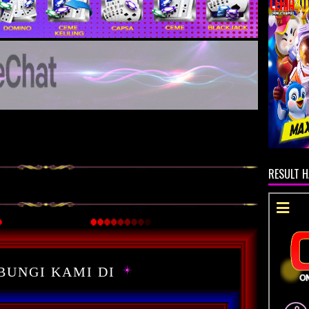
RESULT H
BUNGI KAMI DI