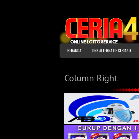
BERANDA
LINK ALTERNATIF CERIA4D
Column Right