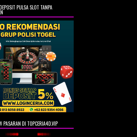
DEPOSIT PULSA SLOT TANPA
AN
W PASARAN DI TOPCERIA4D.VIP