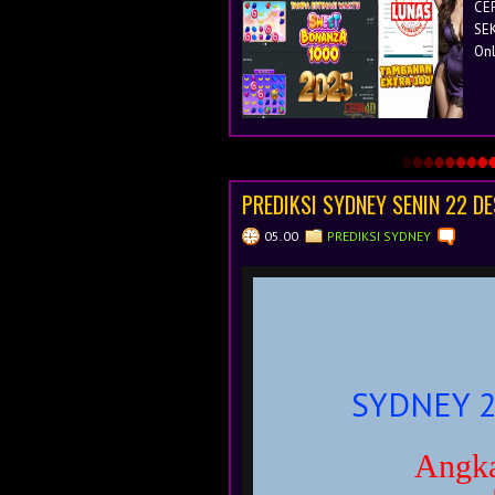
CE
SE
Onl
PREDIKSI SYDNEY SENIN 22 D
05.00
PREDIKSI SYDNEY
SYDNEY 2
Angk