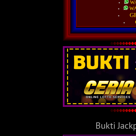
WA 
WA 
GR
Bukti Jac