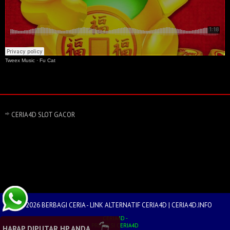
Tweex Music
·
Fu Cat
CERIA4D SLOT GACOR
©
2026
BERBAGI CERIA - LINK ALTERNATIF CERIA4D
|
CERIA4D.INFO
CERIA4D
-
PREDIKSI CERIA4D
HARAP DIPUTAR HP ANDA