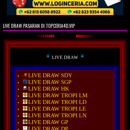
LIVE DRAW PASARAN DI TOPCERIA4D.VIP
LIVE DRAW
LIVE DRAW SDY
LIVE DRAW SGP
LIVE DRAW HK
LIVE DRAW TROPI LM
LIVE DRAW TROPI LD
LIVE DRAW TROPI LE
LIVE DRAW TROPI LN
LIVE DRAW GP
LIVE DRAW DP