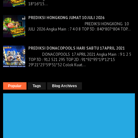
18*16*15...
PREDIKSI HONGKONG JUMAT 10 JULI 2026
PREDIKSI HONGKONG 10
JULI 2026 Angka Main : 7 4 0 8 TOP 3D : 840*807*804 TOP...
PREDIKSI DONACOPOOLS HARI SABTU 17 APRIL 2021
DONACOPOOLS 17 APRIL 2021 Angka Main : 9 1 2 5
TOP 3D : 912 521 295 TOP 2D : 91*92*95*19*12*15
29*21*25*59*51*52 Colok Kuat...
Popular
Tags
Blog Archives