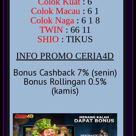
Colok Kuat
: 6
Colok Macau
: 6 1
Colok Naga
: 6 1 8
TWIN
: 66 11
SHIO
: TIKUS
INFO PROMO CERIA4D
Bonus Cashback 7% (senin)
Bonus Rollingan 0.5%
(kamis)