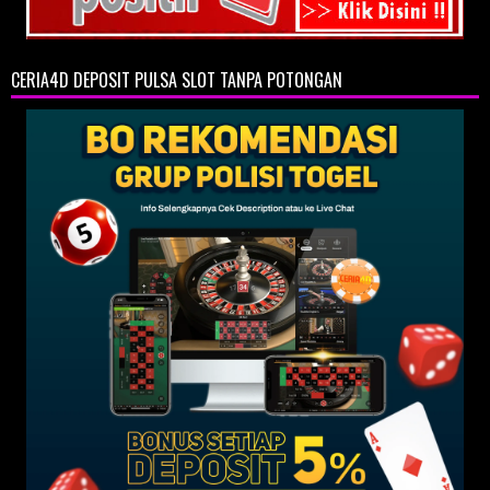
CERIA4D DEPOSIT PULSA SLOT TANPA POTONGAN