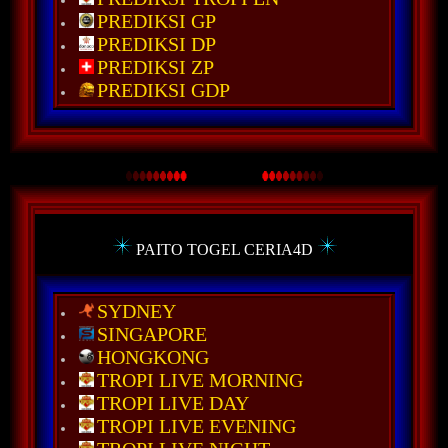
PREDIKSI GP
PREDIKSI DP
PREDIKSI ZP
PREDIKSI GDP
PAITO TOGEL CERIA4D
SYDNEY
SINGAPORE
HONGKONG
TROPI LIVE MORNING
TROPI LIVE DAY
TROPI LIVE EVENING