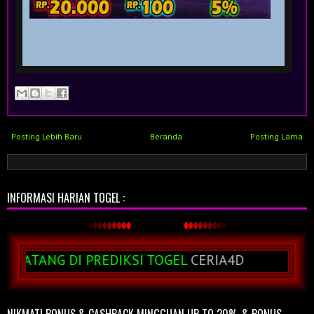
Posting Lebih Baru
Beranda
Posting Lama
INFORMASI HARIAN TOGEL :
DI PREDIKSI TOGEL
CERIA4D