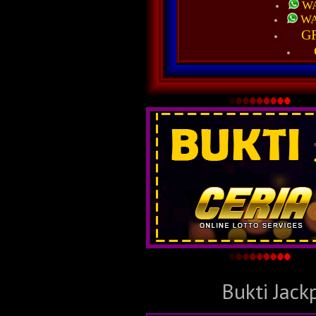
WA 
WA 
GR
Bukti Jac