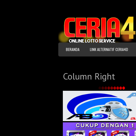
BERANDA
LINK ALTERNATIF CERIA4D
Column Right