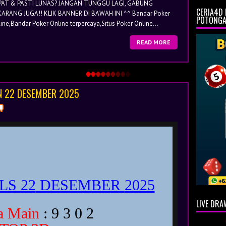
PAT & PASTI LUNAS? JANGAN TUNGGU LAGI, GABUNG
CERIA4D 
KARANG JUGA!! KLIK BANNER DI BAWAH INI ^^ Bandar Poker
POTONG
ine,Bandar Poker Online terpercaya,Situs Poker Online...
READ MORE
N 22 DESEMBER 2025
S 22
DESEMBER
2025
LIVE DRA
a Main
: 9 3 0 2