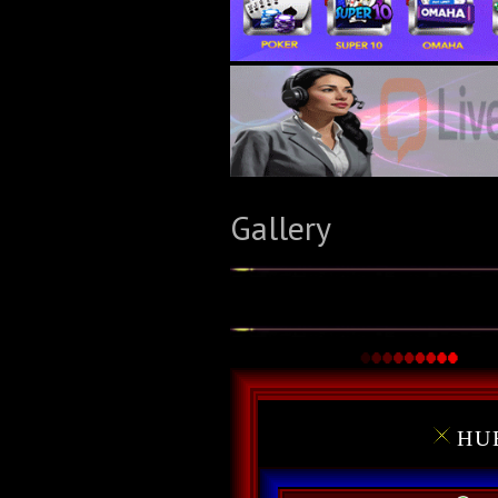
Gallery
966 <
HU