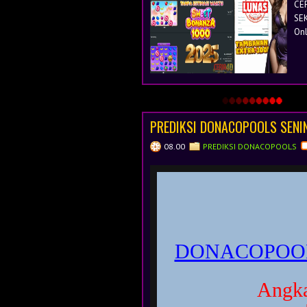
CE
SE
Onl
PREDIKSI DONACOPOOLS SENI
08.00
PREDIKSI DONACOPOOLS
DONACOPOOL
Angk