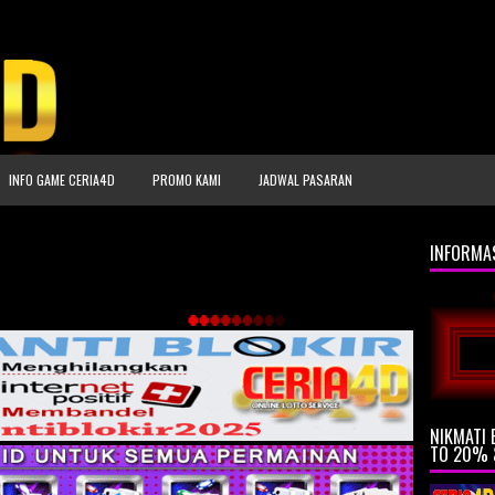
INFO GAME CERIA4D
PROMO KAMI
JADWAL PASARAN
INFORMAS
NIKMATI
TO 20% 