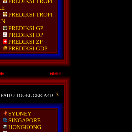
PREDIKSI TROPI
LE
PREDIKSI TROPI
LN
PREDIKSI GP
PREDIKSI DP
PREDIKSI ZP
PREDIKSI GDP
PAITO TOGEL CERIA4D
SYDNEY
SINGAPORE
HONGKONG