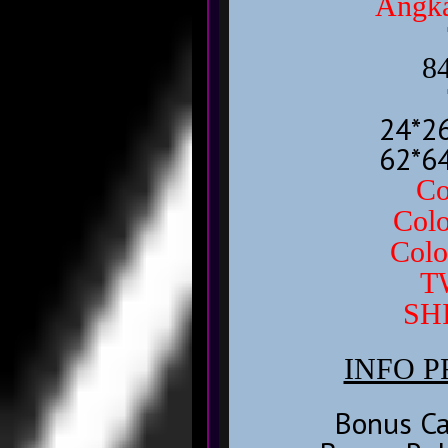
Angk
8
24*2
62*6
Co
Col
Colo
T
SH
INFO 
Bonus Ca