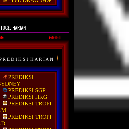
LIVE DRAW GDP
 TOGEL HARIAN
P R E D I K S I_H A R I A N
PREDIKSI
SYDNEY
PREDIKSI SGP
PREDIKSI HKG
PREDIKSI TROPI
LM
PREDIKSI TROPI
LD