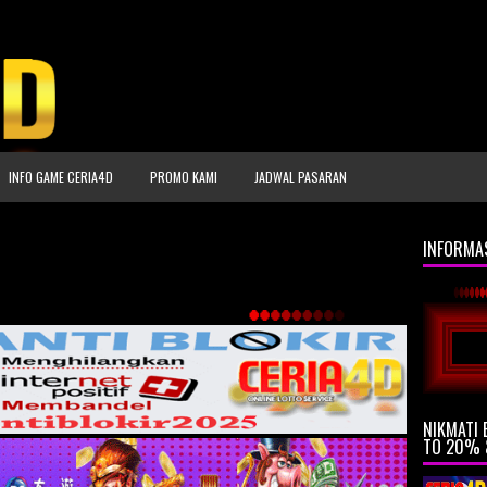
INFO GAME CERIA4D
PROMO KAMI
JADWAL PASARAN
INFORMAS
NIKMATI
TO 20% 