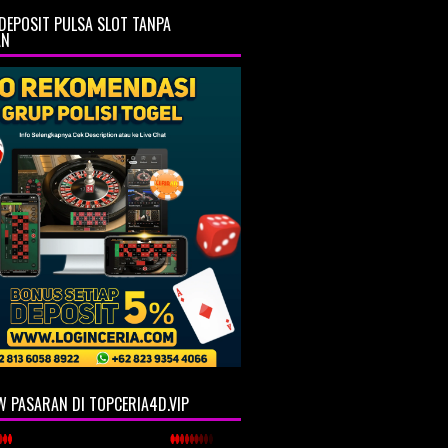
DEPOSIT PULSA SLOT TANPA
AN
W PASARAN DI TOPCERIA4D.VIP