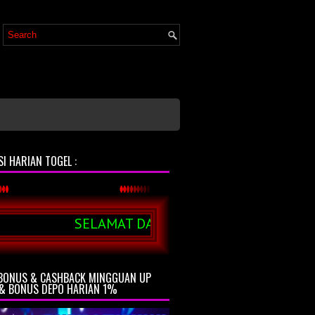
I HARIAN TOGEL :
SELAMAT DATANG DI PREDIKSI TOGEL
CERIA4D
 BONUS & CASHBACK MINGGUAN UP
& BONUS DEPO HARIAN 1%