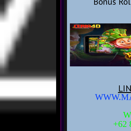
Bonus Rol
LIN
WWW.M
W
+62 