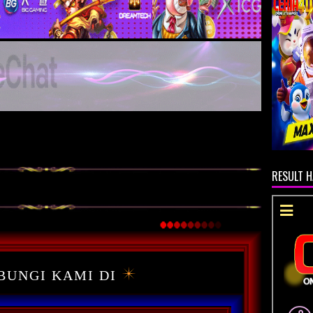
RESULT H
BUNGI KAMI DI