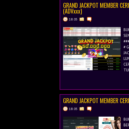
GRAND JACKPOT MEMBER CERI
(ADVxxx)
18.05
BUK
SE
##
# 
JA
LU
CE
TU
GRAND JACKPOT MEMBER CERI
18.05
BU
BE