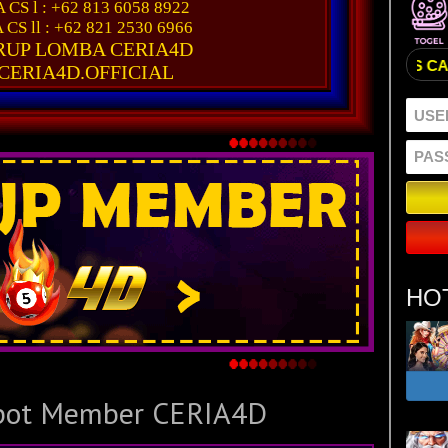
CS l : +62 813 6058 8922
CS ll : +62 821 2530 6966
UP LOMBA CERIA4D
CERIA4D.OFFICIAL
kpot Member CERIA4D