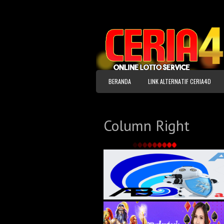
BERANDA
LINK ALTERNATIF CERIA4D
Column Right