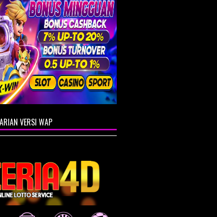
ARIAN VERSI WAP