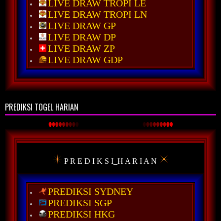
LIVE DRAW TROPI LE
LIVE DRAW TROPI LN
LIVE DRAW GP
LIVE DRAW DP
LIVE DRAW ZP
LIVE DRAW GDP
PREDIKSI TOGEL HARIAN
P R E D I K S I_H A R I A N
PREDIKSI SYDNEY
PREDIKSI SGP
PREDIKSI HKG