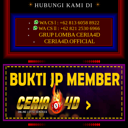
HUBUNGI KAMI DI
WA CS l : +62 813 6058 8922
WA CS ll : +62 821 2530 6966
GRUP LOMBA CERIA4D
CERIA4D.OFFICIAL