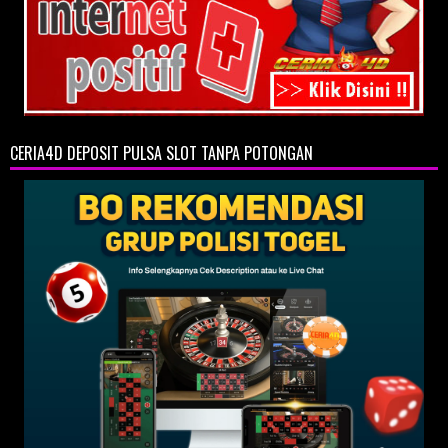
CERIA4D DEPOSIT PULSA SLOT TANPA POTONGAN