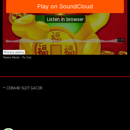
Tweex Music
·
Fu Cat
CERIA4D SLOT GACOR