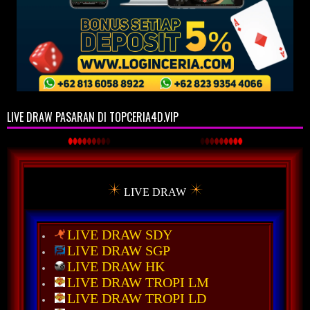
LIVE DRAW PASARAN DI TOPCERIA4D.VIP
LIVE DRAW
LIVE DRAW SDY
LIVE DRAW SGP
LIVE DRAW HK
LIVE DRAW TROPI LM
LIVE DRAW TROPI LD