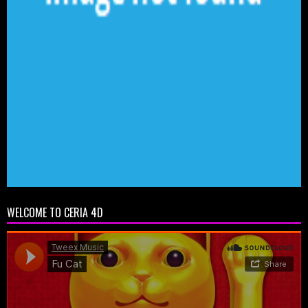
WELCOME TO CERIA 4D