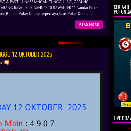
PAT & PASTI LUNAS? JANGAN TUNGGU LAGI, GABUNG
CERIA4D 
KARANG JUGA!! KLIK BANNER DI BAWAH INI ^^ Bandar Poker
POTONG
ine,Bandar Poker Online terpercaya,Situs Poker Online...
READ MORE
NGGU 12 OKTOBER 2025
AY
AY 12 OKTOBER 2025
LIVE DRA
a Main
: 4 9 0 7