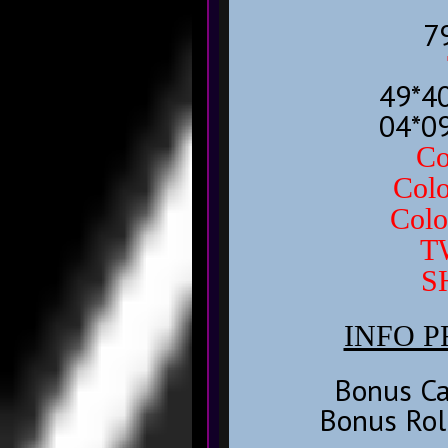
7
49*4
04*0
Co
Col
Colo
T
S
INFO 
Bonus Ca
Bonus Rol