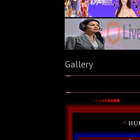
Gallery
966 <
HU