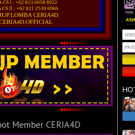
CS l : +62 813 6058 8922
CS ll : +62 821 2530 6966
UP LOMBA CERIA4D
CERIA4D.OFFICIAL
kpot Member CERIA4D