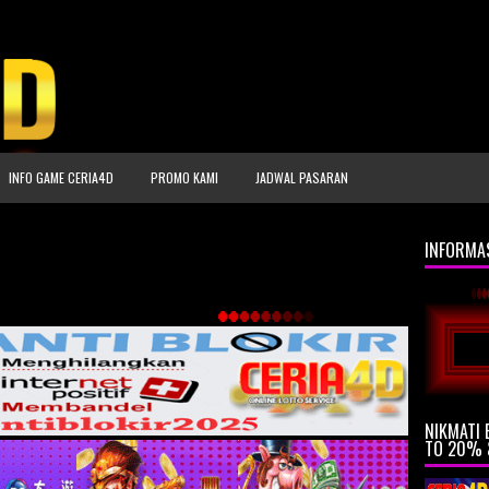
INFO GAME CERIA4D
PROMO KAMI
JADWAL PASARAN
INFORMAS
NIKMATI
TO 20% 