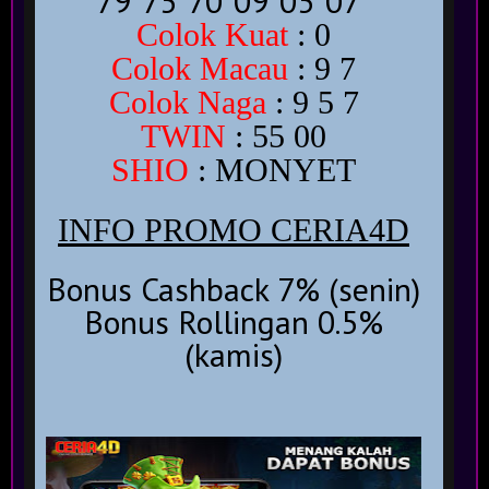
79*75*70*09*05*07*
Colok Kuat
: 0
Colok Macau
: 9 7
Colok Naga
: 9 5 7
TWIN
: 55 00
SHIO
: MONYET
INFO PROMO CERIA4D
Bonus Cashback 7% (senin)
Bonus Rollingan 0.5%
(kamis)