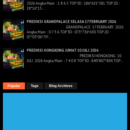
2026 Angka Main : 1 8 6 5 TOP 3D : 186*651*581 TOP 2D :
18*16*15...
PREDIKSI GRANDPALACE SELASA 17 FEBRUARY 2026
GRANDPALACE 17 FEBRUARY 2026
Angka Main : 0 7 3 6 TOP 3D : 073*736*630 TOP 2D :
07*03*06*70*...
PREDIKSI HONGKONG JUMAT 10 JULI 2026
PREDIKSI HONGKONG 10
JULI 2026 Angka Main : 7 4 0 8 TOP 3D : 840*807*804 TOP...
Popular
Tags
Blog Archives