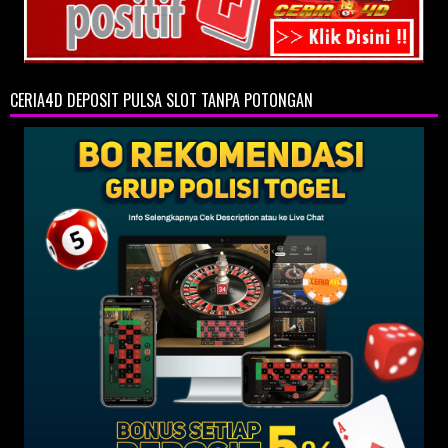
CERIA4D DEPOSIT PULSA SLOT TANPA POTONGAN