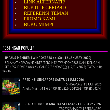
LINK ALTERNATIF
BUKTI JP CERIA4D
REFERENSI TEMAN
PROMO KAMI
BUKU MIMPI
POSTINGAN POPULER
JP PAUS MEMBER TWINPOKER88 oolxXx (12-JANUARY-2020)
SELAMAT KEPADA MEMBER TERCINTA TWINPOKER88 KAMI DENGAN
USER : YG JP PADA oolxXx GAMES "BANDARQQ" (12/01/2022) TOTAL = Rp
167.07...
PREDIKSI SINGAPORE SABTU 11 JULI 2026
SINGAPORE 11 JULI 2026
Angka Main : 4 1 6 2 TOP 3D : 216*264*261 TOP 2D : 41*4...
PREDIKSI TROPYCANA DAY SELASA 17 FEBRUARY 2026
TROPYCANA DAY 17 FEBRUARY