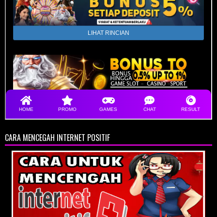
CARA MENCEGAH INTERNET POSITIF