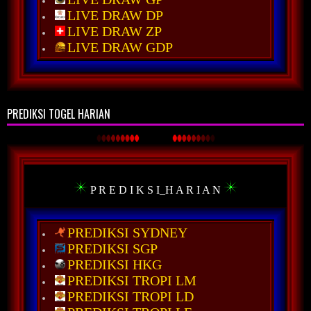
LIVE DRAW DP
LIVE DRAW ZP
LIVE DRAW GDP
PREDIKSI TOGEL HARIAN
P R E D I K S I_H A R I A N
PREDIKSI SYDNEY
PREDIKSI SGP
PREDIKSI HKG
PREDIKSI TROPI LM
PREDIKSI TROPI LD