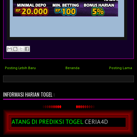
Posting Lebih Baru
Beranda
Posting Lama
INFORMASI HARIAN TOGEL :
 DI PREDIKSI TOGEL
CERIA4D