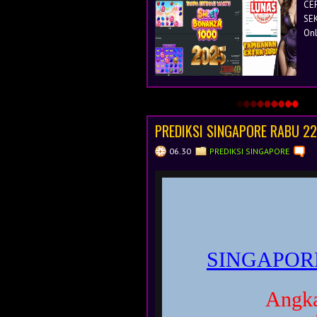
CE
SE
Onl
PREDIKSI SINGAPORE RABU 2
06.30
PREDIKSI SINGAPORE
SINGAPO
Angk