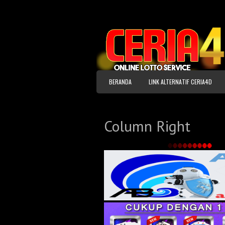
BERANDA
LINK ALTERNATIF CERIA4D
Column Right