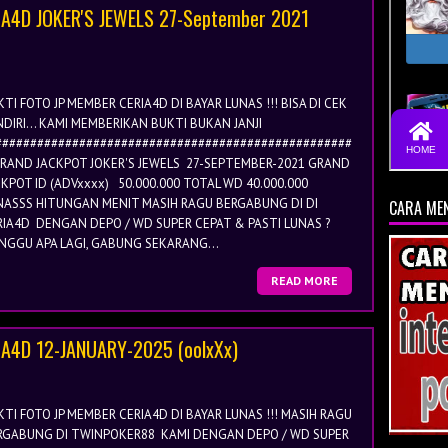
A4D JOKER'S JEWELS 27-September 2021
TI FOTO JP MEMBER CERIA4D DI BAYAR LUNAS !!! BISA DI CEK
NDIRI... KAMI MEMBERIKAN BUKTI BUKAN JANJI
###################################################
GRAND JACKPOT JOKER'S JEWELS 27-SEPTEMBER-2021 GRAND
CKPOT ID (ADVxxxx) 50.000.000 TOTAL WD 40.000.000
NASSS HITUNGAN MENIT MASIH RAGU BERGABUNG DI DI
CARA MEN
RIA4D DENGAN DEPO / WD SUPER CEPAT & PASTI LUNAS ?
NGGU APA LAGI, GABUNG SEKARANG...
READ MORE
A4D 12-JANUARY-2025 (oolxXx)
KTI FOTO JP MEMBER CERIA4D DI BAYAR LUNAS !!! MASIH RAGU
RGABUNG DI TWINPOKER88 KAMI DENGAN DEPO / WD SUPER