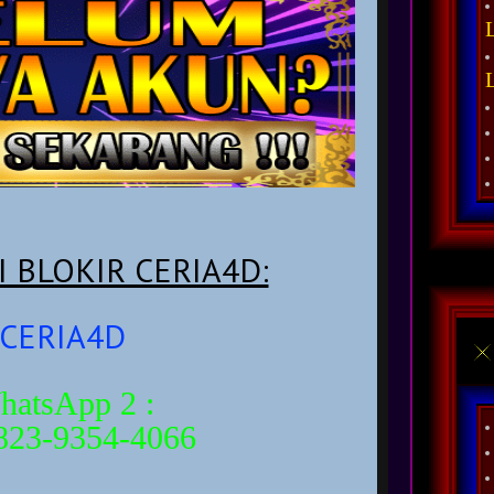
I BLOKIR CERIA4D:
CERIA4D
hatsApp 2 :
823-9354-4066