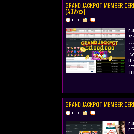
GRAND JACKPOT MEMBER CERI
(ADVxxx)
18.05
BUK
SE
##
# 
JA
LU
CE
TU
GRAND JACKPOT MEMBER CERI
18.05
BU
BE