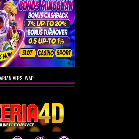
ARIAN VERSI WAP