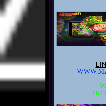
LIN
WWW.M
W
+62 