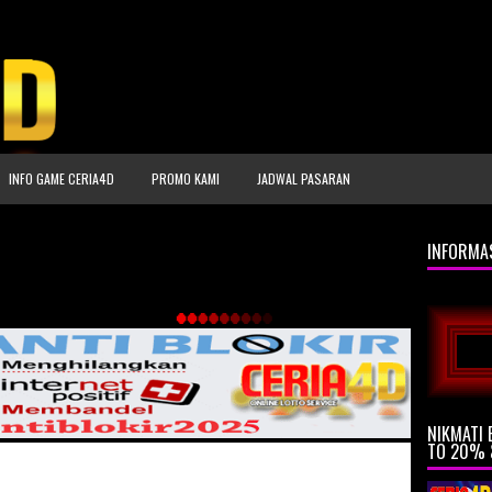
INFO GAME CERIA4D
PROMO KAMI
JADWAL PASARAN
INFORMAS
NIKMATI
TO 20% 