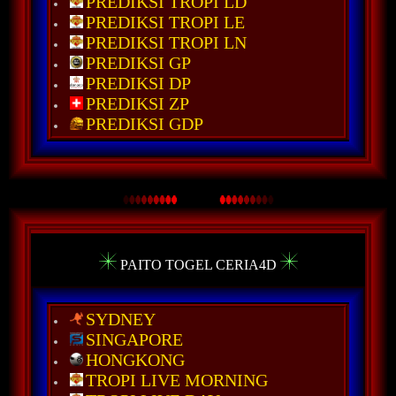
PREDIKSI TROPI LD
PREDIKSI TROPI LE
PREDIKSI TROPI LN
PREDIKSI GP
PREDIKSI DP
PREDIKSI ZP
PREDIKSI GDP
PAITO TOGEL CERIA4D
SYDNEY
SINGAPORE
HONGKONG
TROPI LIVE MORNING