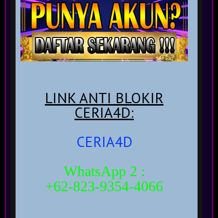
LINK ANTI BLOKIR
CERIA4D:
CERIA4D
WhatsApp 2 :
+62-823-9354-4066