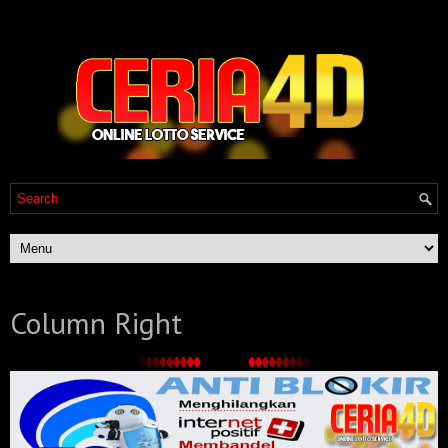
Column Right