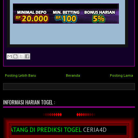
Posting Lebih Baru
Beranda
Posting Lama
INFORMASI HARIAN TOGEL :
DI PREDIKSI TOGEL
CERIA4D