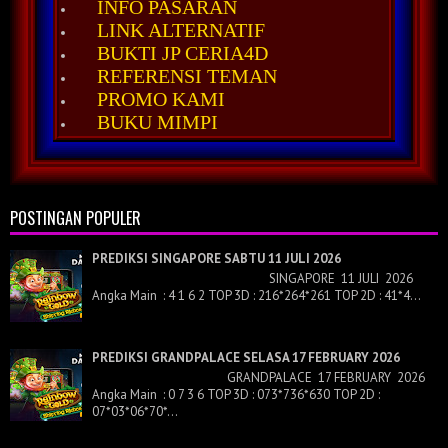
INFO PASARAN
LINK ALTERNATIF
BUKTI JP CERIA4D
REFERENSI TEMAN
PROMO KAMI
BUKU MIMPI
POSTINGAN POPULER
PREDIKSI SINGAPORE SABTU 11 JULI 2026
SINGAPORE 11 JULI 2026
Angka Main : 4 1 6 2 TOP 3D : 216*264*261 TOP 2D : 41*4...
PREDIKSI GRANDPALACE SELASA 17 FEBRUARY 2026
GRANDPALACE 17 FEBRUARY 2026
Angka Main : 0 7 3 6 TOP 3D : 073*736*630 TOP 2D :
07*03*06*70*...