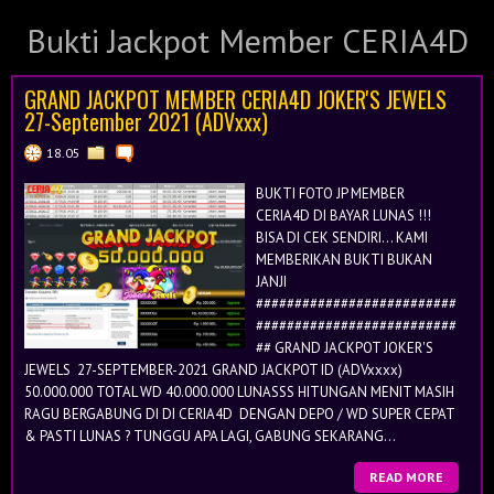
Bukti Jackpot Member CERIA4D
GRAND JACKPOT MEMBER CERIA4D JOKER'S JEWELS
27-September 2021 (ADVxxx)
18.05
BUKTI FOTO JP MEMBER
CERIA4D DI BAYAR LUNAS !!!
BISA DI CEK SENDIRI... KAMI
MEMBERIKAN BUKTI BUKAN
JANJI
##########################
##########################
## GRAND JACKPOT JOKER'S
JEWELS 27-SEPTEMBER-2021 GRAND JACKPOT ID (ADVxxxx)
50.000.000 TOTAL WD 40.000.000 LUNASSS HITUNGAN MENIT MASIH
RAGU BERGABUNG DI DI CERIA4D DENGAN DEPO / WD SUPER CEPAT
& PASTI LUNAS ? TUNGGU APA LAGI, GABUNG SEKARANG...
READ MORE