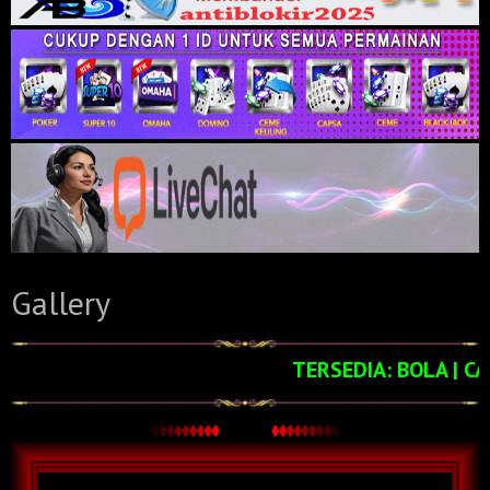
Gallery
TERSEDIA: BOLA | CASINO |