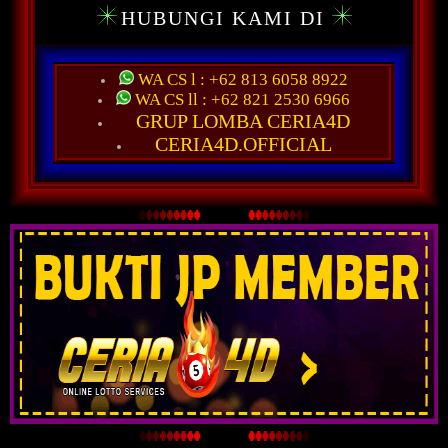
HUBUNGI KAMI DI
WA CS l : +62 813 6058 8922
WA CS ll : +62 821 2530 6966
GRUP LOMBA CERIA4D
CERIA4D.OFFICIAL