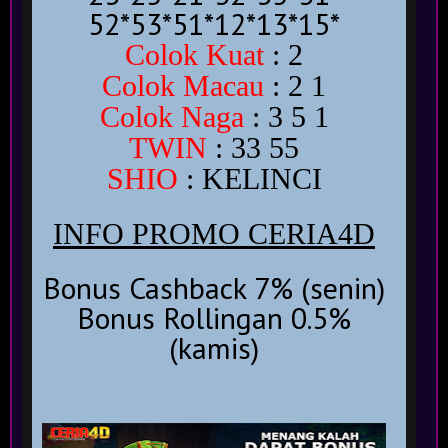
52*53*51*12*13*15*
Colok Kuat
: 2
Colok Macau
: 2 1
Colok Naga
: 3 5 1
TWIN
: 33 55
SHIO
: KELINCI
INFO PROMO CERIA4D
Bonus Cashback 7% (senin)
Bonus Rollingan 0.5%
(kamis)