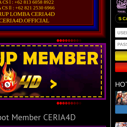
CS l : +62 813 6058 8922
CS ll : +62 821 2530 6966
UP LOMBA CERIA4D
CERIA4D.OFFICIAL
kpot Member CERIA4D