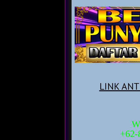
LINK ANT
W
+62-