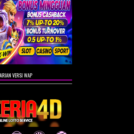
ARIAN VERSI WAP