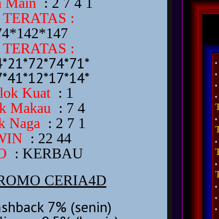
 Main
: 2 7 4 1
 TERATAS :
74*142*147
 TERATAS :
4*21*72*74*71*
7*41*12*17*14*
lok Kuat
: 1
ok Makau
: 7 4
k Naga
: 2 7 1
WIN
: 22 44
IO
: KERBAU
PROMO CERIA4D
shback 7% (senin)