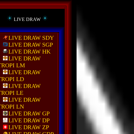
LIVE DRAW
LIVE DRAW SDY
LIVE DRAW SGP
LIVE DRAW HK
LIVE DRAW
TROPI LM
LIVE DRAW
TROPI LD
LIVE DRAW
TROPI LE
LIVE DRAW
TROPI LN
LIVE DRAW GP
LIVE DRAW DP
LIVE DRAW ZP