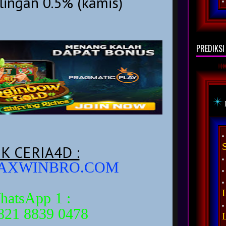
lingan 0.5% (kamis)
PREDIKSI
K CERIA4D :
AXWINBRO.COM
hatsApp 1 :
821 8839 0478