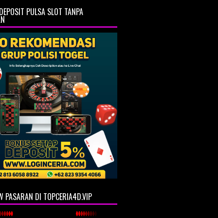
DEPOSIT PULSA SLOT TANPA
AN
W PASARAN DI TOPCERIA4D.VIP