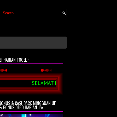
I HARIAN TOGEL :
SELAMAT DATANG DI PREDIKSI TOGEL
CERIA4
 BONUS & CASHBACK MINGGUAN UP
& BONUS DEPO HARIAN 1%