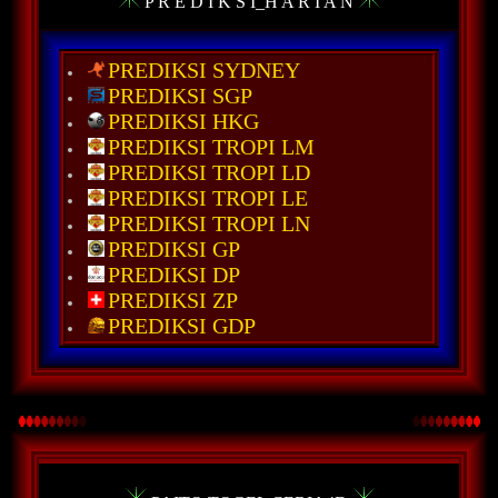
P R E D I K S I_H A R I A N
PREDIKSI SYDNEY
PREDIKSI SGP
PREDIKSI HKG
PREDIKSI TROPI LM
PREDIKSI TROPI LD
PREDIKSI TROPI LE
PREDIKSI TROPI LN
PREDIKSI GP
PREDIKSI DP
PREDIKSI ZP
PREDIKSI GDP