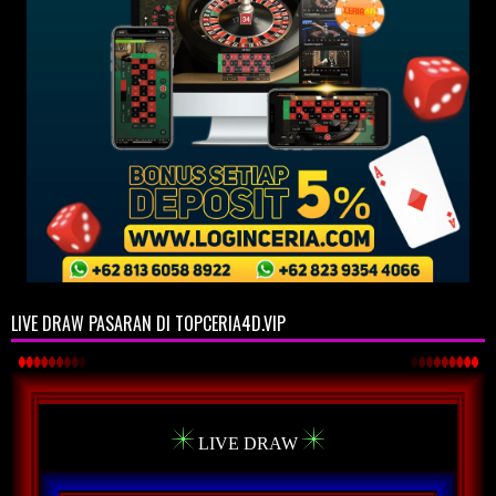
LIVE DRAW PASARAN DI TOPCERIA4D.VIP
LIVE DRAW