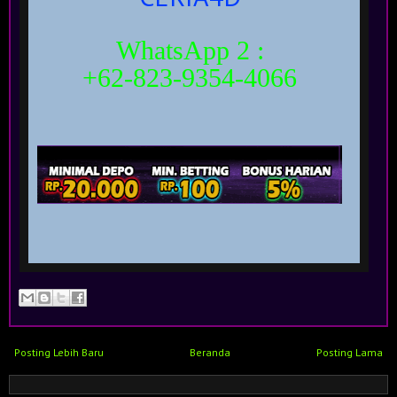
WhatsApp 2 :
+62-823-9354-4066
Posting Lebih Baru
Beranda
Posting Lama