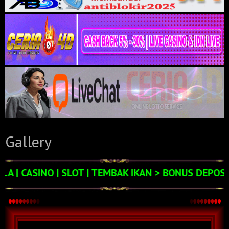
Gallery
ASINO | SLOT | TEMBAK IKAN > BONUS DEPOSIT 5% >