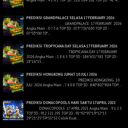
Angka Main : 4 1 6 2 TOP 3D : 216*264*261 TOP 2D : 41*4...
PREDIKSI GRANDPALACE SELASA 17 FEBRUARY 2026
GRANDPALACE 17 FEBRUARY 2026
Angka Main : 0 7 3 6 TOP 3D : 073*736*630 TOP 2D :
07*03*06*70*...
PREDIKSI TROPYCANA DAY SELASA 17 FEBRUARY 2026
TROPYCANA DAY 17 FEBRUARY
2026 Angka Main : 1 8 6 5 TOP 3D : 186*651*581 TOP 2D :
18*16*15...
PREDIKSI HONGKONG JUMAT 10 JULI 2026
PREDIKSI HONGKONG 10
JULI 2026 Angka Main : 7 4 0 8 TOP 3D : 840*807*804 TOP...
PREDIKSI DONACOPOOLS HARI SABTU 17 APRIL 2021
DONACOPOOLS 17 APRIL 2021 Angka Main : 9 1 2 5
TOP 3D : 912 521 295 TOP 2D : 91*92*95*19*12*15
29*21*25*59*51*52 Colok Kuat...