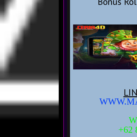
Bonus Rol
LIN
WWW.M
W
+62 