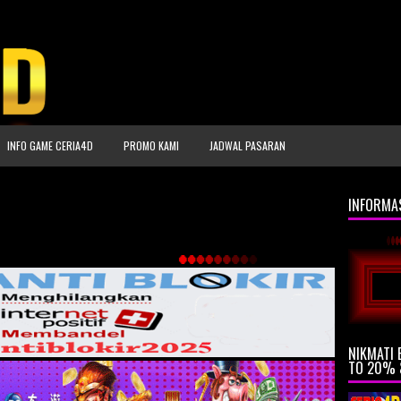
INFO GAME CERIA4D
PROMO KAMI
JADWAL PASARAN
INFORMAS
NIKMATI
TO 20% 