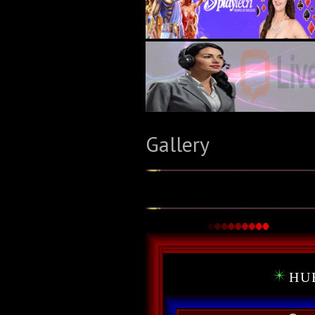
Gallery
0 6966 <
HU