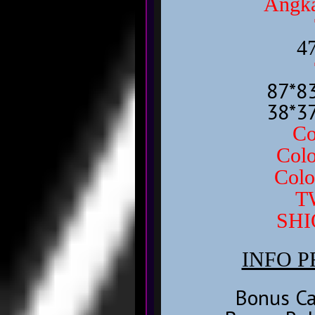
Angk
4
87*8
38*3
Co
Col
Colo
T
SHI
INFO 
Bonus Ca