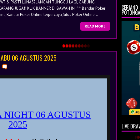
PAT & PASTI LUNAS? JANGAN TUNGGU LAGI, GABUNG
CERIA4D 
KARANG JUGA!! KLIK BANNER DI BAWAH INI ^^ Bandar Poker
POTONG
ine,Bandar Poker Online terpercaya,Situs Poker Online...
READ MORE
RABU 06 AGUSTUS 2025
T
 NIGHT
06 AGUSTUS
2025
LIVE DRA