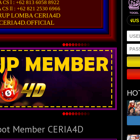
CS l : +62 813 6058 8922
CS ll : +62 821 2530 6966
UP LOMBA CERIA4D
CERIA4D.OFFICIAL
kpot Member CERIA4D