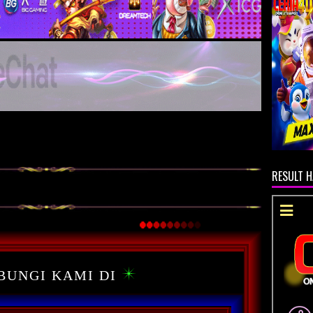
RESULT H
BUNGI KAMI DI