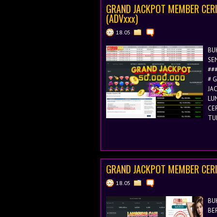
GRAND JACKPOT MEMBER CERI
(ADVxxx)
18.05
BUK
SE
##
# 
JA
LU
CE
TU
GRAND JACKPOT MEMBER CERI
18.05
BU
BE