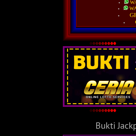
WA 
WA 
GR
Bukti Jac