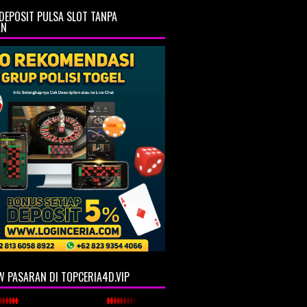
DEPOSIT PULSA SLOT TANPA
AN
W PASARAN DI TOPCERIA4D.VIP