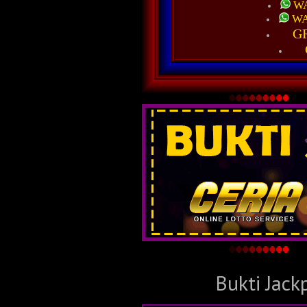
WA 
WA 
GR
Bukti Jac