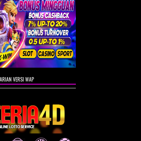
ARIAN VERSI WAP
: BOLA | CASINO | SLOT | TEMBAK IKAN > BONUS DE