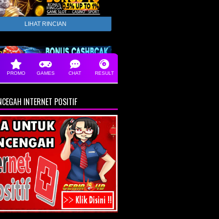
CEGAH INTERNET POSITIF