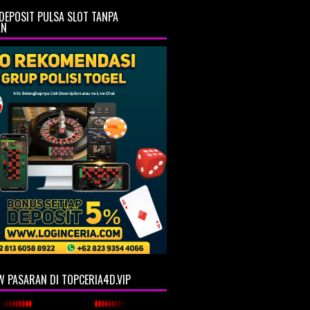
DEPOSIT PULSA SLOT TANPA
AN
W PASARAN DI TOPCERIA4D.VIP