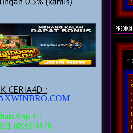
lingan 0.5% (kamis)
PREDIKSI
K CERIA4D :
AXWINBRO.COM
hatsApp 1 :
821 8839 0478