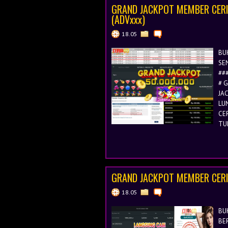
GRAND JACKPOT MEMBER CERI
(ADVxxx)
18.05
BUK
SE
##
# 
JA
LU
CE
TU
GRAND JACKPOT MEMBER CERI
18.05
BU
BE