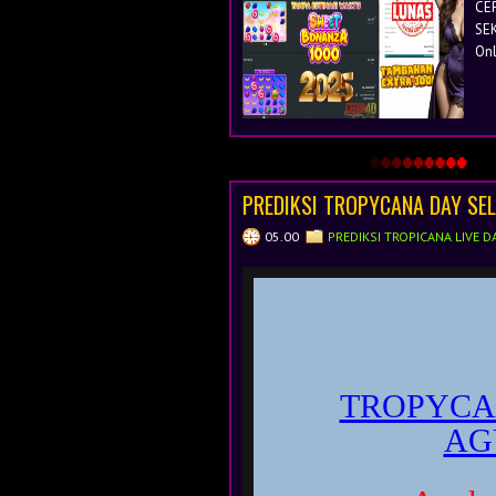
CE
SE
Onl
PREDIKSI TROPYCANA DAY SE
05.00
PREDIKSI TROPICANA LIVE D
TROPYCA
AG