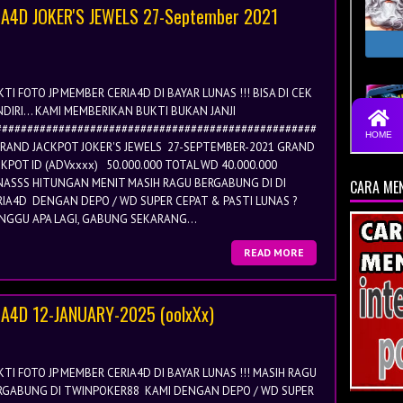
A4D JOKER'S JEWELS 27-September 2021
TI FOTO JP MEMBER CERIA4D DI BAYAR LUNAS !!! BISA DI CEK
NDIRI... KAMI MEMBERIKAN BUKTI BUKAN JANJI
###################################################
GRAND JACKPOT JOKER'S JEWELS 27-SEPTEMBER-2021 GRAND
CKPOT ID (ADVxxxx) 50.000.000 TOTAL WD 40.000.000
NASSS HITUNGAN MENIT MASIH RAGU BERGABUNG DI DI
CARA MEN
RIA4D DENGAN DEPO / WD SUPER CEPAT & PASTI LUNAS ?
NGGU APA LAGI, GABUNG SEKARANG...
READ MORE
A4D 12-JANUARY-2025 (oolxXx)
KTI FOTO JP MEMBER CERIA4D DI BAYAR LUNAS !!! MASIH RAGU
RGABUNG DI TWINPOKER88 KAMI DENGAN DEPO / WD SUPER