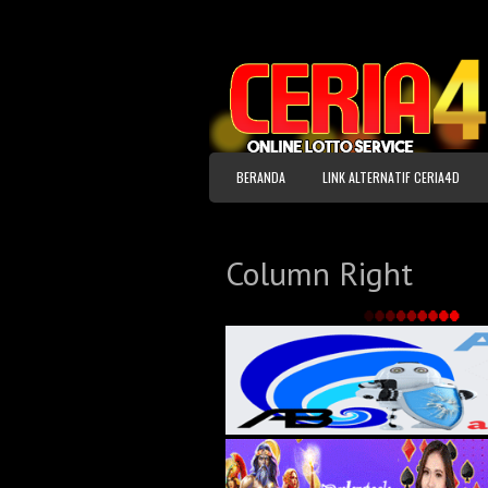
BERANDA
LINK ALTERNATIF CERIA4D
Column Right