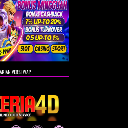
ARIAN VERSI WAP