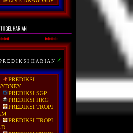
LIVE DRAW GDP
 TOGEL HARIAN
P R E D I K S I_H A R I A N
PREDIKSI
SYDNEY
PREDIKSI SGP
PREDIKSI HKG
PREDIKSI TROPI
LM
PREDIKSI TROPI
LD