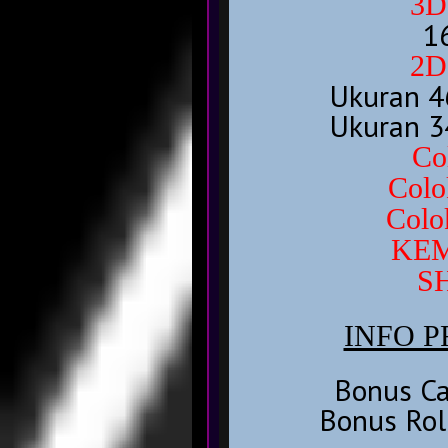
3D
1
2D
Ukuran 4
Ukuran 3
Co
Col
Colo
KE
S
INFO 
Bonus Ca
Bonus Rol