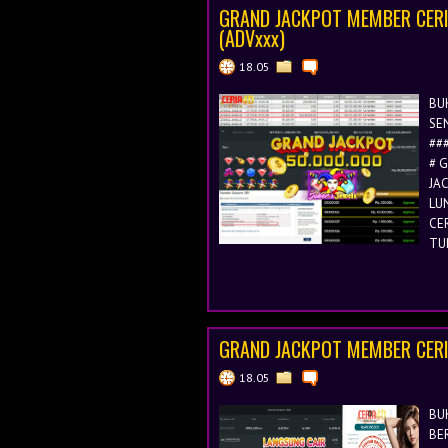
GRAND JACKPOT MEMBER CERI
(ADVxxx)
18.05
BUK
SE
##
# 
JA
LU
CE
TU
GRAND JACKPOT MEMBER CERI
18.05
BU
BE