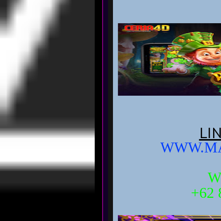
LIN
WWW.M
W
+62 