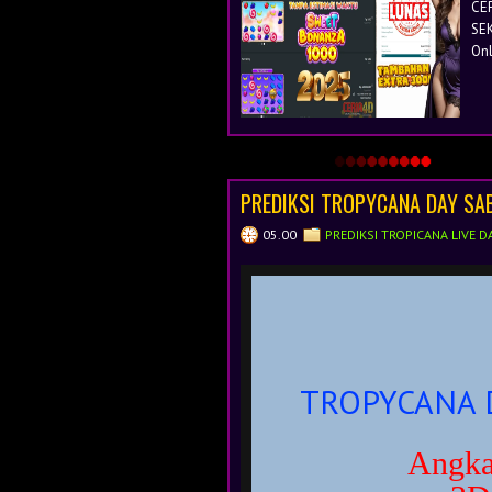
CE
SE
Onl
PREDIKSI TROPYCANA DAY SA
05.00
PREDIKSI TROPICANA LIVE D
TROPYCANA 
Angka