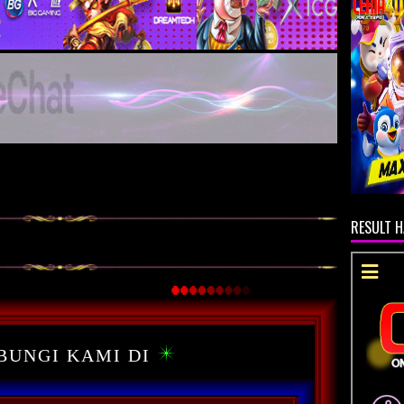
RESULT H
BUNGI KAMI DI