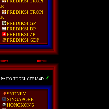
PREDIKSI TROPI
LE
PREDIKSI TROPI
LN
PREDIKSI GP
PREDIKSI DP
PREDIKSI ZP
PREDIKSI GDP
PAITO TOGEL CERIA4D
SYDNEY
SINGAPORE
HONGKONG