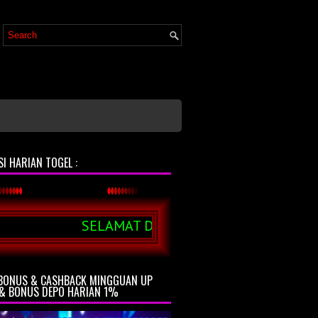
I HARIAN TOGEL :
SELAMAT DATANG DI PREDIKSI TOGEL
CERIA4D
 BONUS & CASHBACK MINGGUAN UP
& BONUS DEPO HARIAN 1%