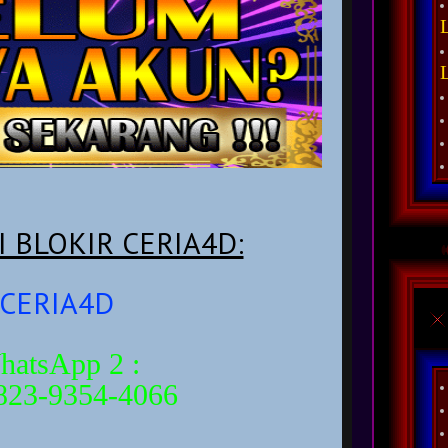
I BLOKIR CERIA4D:
CERIA4D
hatsApp 2 :
823-9354-4066