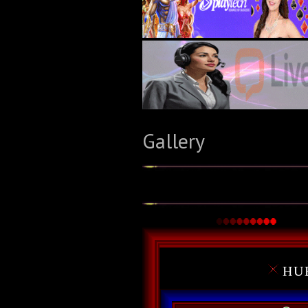
Gallery
 6966 <
HU