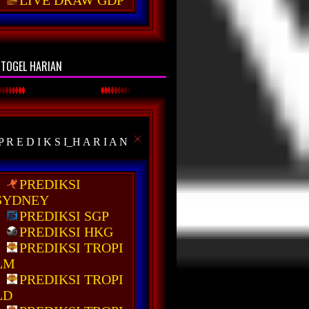
LIVE DRAW GDP
 TOGEL HARIAN
P R E D I K S I_H A R I A N
PREDIKSI
SYDNEY
PREDIKSI SGP
PREDIKSI HKG
PREDIKSI TROPI
LM
PREDIKSI TROPI
LD