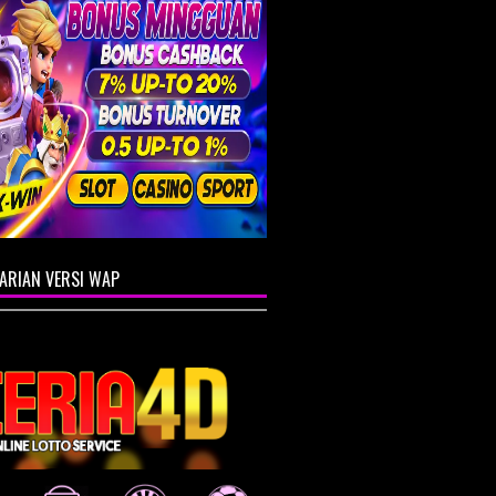
ARIAN VERSI WAP