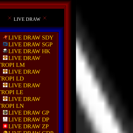
LIVE DRAW
LIVE DRAW SDY
LIVE DRAW SGP
LIVE DRAW HK
LIVE DRAW
TROPI LM
LIVE DRAW
TROPI LD
LIVE DRAW
TROPI LE
LIVE DRAW
TROPI LN
LIVE DRAW GP
LIVE DRAW DP
LIVE DRAW ZP