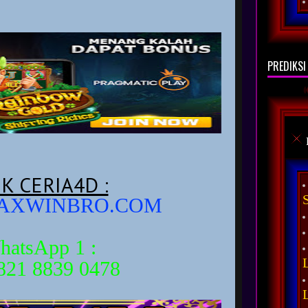
PREDIKSI
K CERIA4D :
AXWINBRO.COM
hatsApp 1 :
821 8839 0478