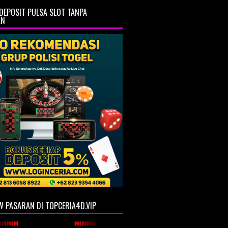
DEPOSIT PULSA SLOT TANPA
AN
W PASARAN DI TOPCERIA4D.VIP