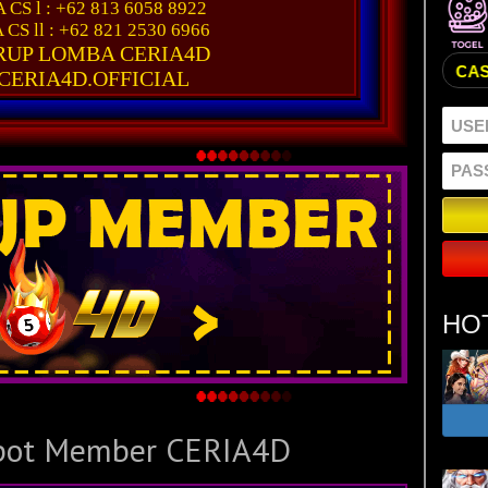
CS l : +62 813 6058 8922
CS ll : +62 821 2530 6966
UP LOMBA CERIA4D
CERIA4D.OFFICIAL
kpot Member CERIA4D