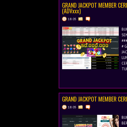
GRAND JACKPOT MEMBER CERI
(ADVxxx)
18.05
BUK
SE
##
# 
JA
LU
CE
TU
GRAND JACKPOT MEMBER CERI
18.05
BU
BE