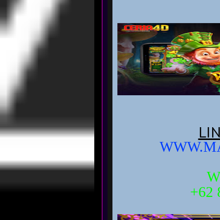
LIN
WWW.M
W
+62 