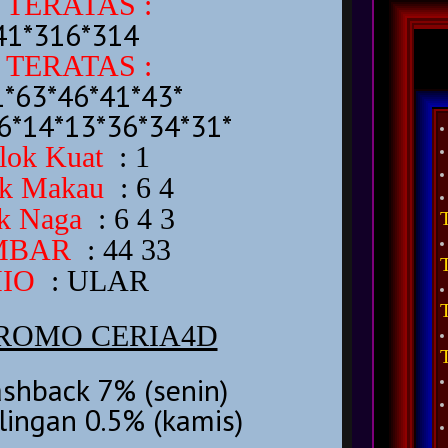
 TERATAS :
41*316*314
 TERATAS :
1*63*46*41*43*
6*14*13*36*34*31*
lok Kuat
: 1
ok Makau
: 6 4
k Naga
: 6 4 3
MBAR
: 44 33
HIO
: ULAR
PROMO CERIA4D
shback 7% (senin)
lingan 0.5% (kamis)