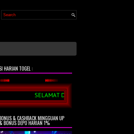
I HARIAN TOGEL :
SELAMAT DATANG DI PREDIKSI TOGEL
CERIA4D
 BONUS & CASHBACK MINGGUAN UP
& BONUS DEPO HARIAN 1%