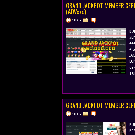
GRAND JACKPOT MEMBER CERI
(ADVxxx)
18.05
BUK
SE
##
# 
JA
LU
CE
TU
GRAND JACKPOT MEMBER CERI
18.05
BU
BE