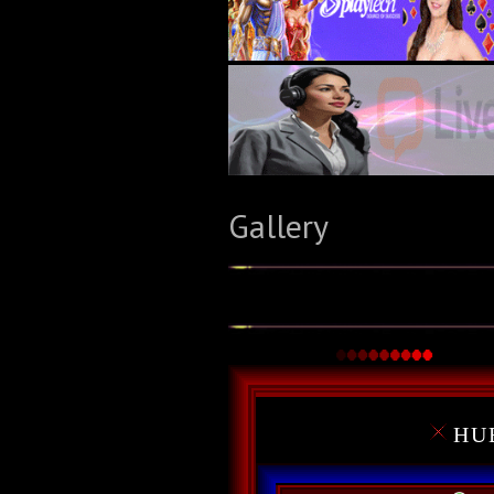
Gallery
 6966 <
HU