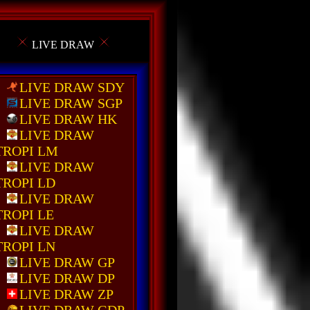
LIVE DRAW
LIVE DRAW SDY
LIVE DRAW SGP
LIVE DRAW HK
LIVE DRAW
TROPI LM
LIVE DRAW
TROPI LD
LIVE DRAW
TROPI LE
LIVE DRAW
TROPI LN
LIVE DRAW GP
LIVE DRAW DP
LIVE DRAW ZP