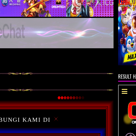
RESULT H
BUNGI KAMI DI