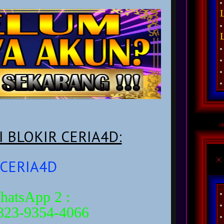
I BLOKIR CERIA4D:
CERIA4D
hatsApp 2 :
823-9354-4066