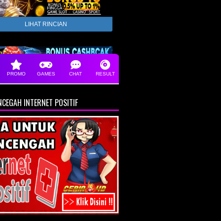
CEGAH INTERNET POSITIF