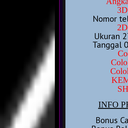
Angka
3D
Nomor te
2D
Ukuran 2
Tanggal 
Co
Col
Colo
KE
S
INFO 
Bonus Ca