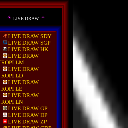
LIVE DRAW
LIVE DRAW SDY
LIVE DRAW SGP
LIVE DRAW HK
LIVE DRAW
TROPI LM
LIVE DRAW
TROPI LD
LIVE DRAW
TROPI LE
LIVE DRAW
TROPI LN
LIVE DRAW GP
LIVE DRAW DP
LIVE DRAW ZP