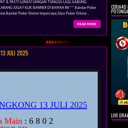
PAT & PASTI LUNAS? JANGAN TUNGGU LAGI, GABUNG
CERIA4D 
KARANG JUGA!! KLIK BANNER DI BAWAH INI ^^ Bandar Poker
POTONG
ine,Bandar Poker Online terpercaya,Situs Poker Online...
READ MORE
13 JULI 2025
HONGKONG
13 JULI 2025
LIVE DRA
a Main
: 6 8 0 2