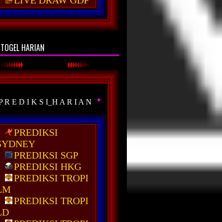
LIVE DRAW GDP
 TOGEL HARIAN
P R E D I K S I_H A R I A N
PREDIKSI
SYDNEY
PREDIKSI SGP
PREDIKSI HKG
PREDIKSI TROPI
LM
PREDIKSI TROPI
LD