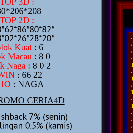
TOP 3D :
80*206*208
TOP 2D :
0*62*86*80*82*
8*02*26*28*20*
lok Kuat
: 6
ok Macau
: 8 0
k Naga
: 8 0 2
WIN
: 66 22
HIO
: NAGA
PROMO CERIA4D
shback 7% (senin)
lingan 0.5% (kamis)