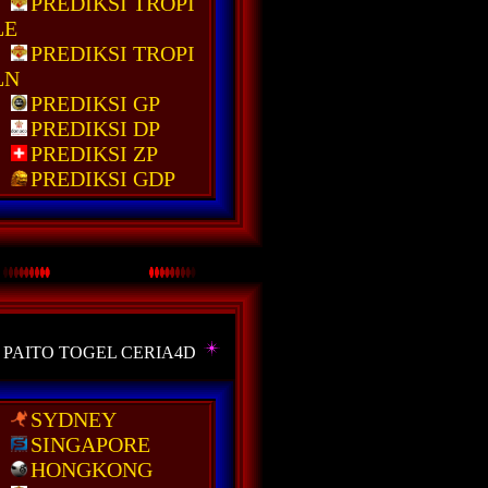
PREDIKSI TROPI
LE
PREDIKSI TROPI
LN
PREDIKSI GP
PREDIKSI DP
PREDIKSI ZP
PREDIKSI GDP
PAITO TOGEL CERIA4D
SYDNEY
SINGAPORE
HONGKONG