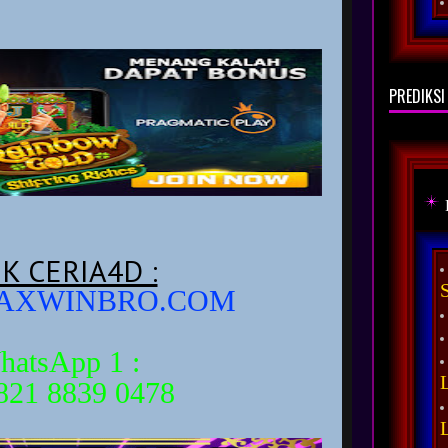
PREDIKSI
K CERIA4D :
AXWINBRO.COM
hatsApp 1 :
821 8839 0478