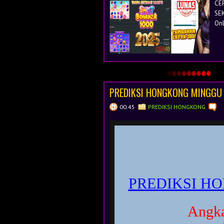
CE
SE
Onl
PREDIKSI HONGKONG MINGGU 
00.45
PREDIKSI HONGKONG
PREDIKSI 
Angk