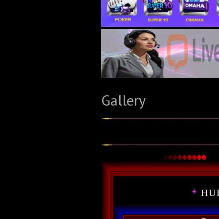
Gallery
966 <
HU