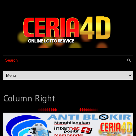
Column Right