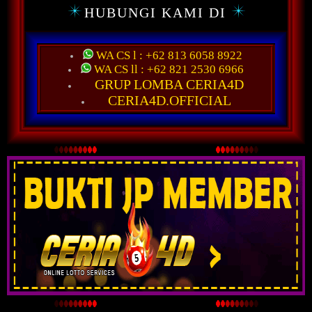
HUBUNGI KAMI DI
WA CS l : +62 813 6058 8922
WA CS ll : +62 821 2530 6966
GRUP LOMBA CERIA4D
CERIA4D.OFFICIAL