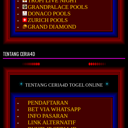
TROPI LIVE NIGHT
GRANDPALACE POOLS
DONACO POOLS
ZURICH POOLS
GRAND DIAMOND
TENTANG CERIA4D
TENTANG CERIA4D TOGEL ONLINE
PENDAFTARAN
BET VIA WHATSAPP
INFO PASARAN
LINK ALTERNATIF