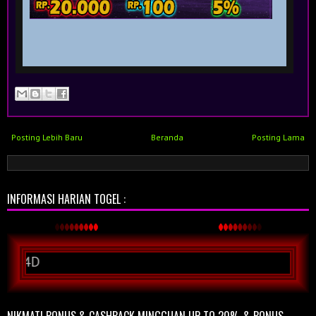
Posting Lebih Baru
Beranda
Posting Lama
INFORMASI HARIAN TOGEL :
SELAMAT DA