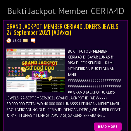
Bukti Jackpot Member CERIA4D
GRAND JACKPOT MEMBER CERIA4D JOKER'S JEWELS
27-September 2021 (ADVxxx)
18.05
BUKTI FOTO JP MEMBER
CERIA4D DI BAYAR LUNAS !!!
BISA DI CEK SENDIRI... KAMI
MEMBERIKAN BUKTI BUKAN
JANJI
##########################
##########################
## GRAND JACKPOT JOKER'S
JEWELS 27-SEPTEMBER-2021 GRAND JACKPOT ID (ADVxxxx)
50.000.000 TOTAL WD 40.000.000 LUNASSS HITUNGAN MENIT MASIH
RAGU BERGABUNG DI DI CERIA4D DENGAN DEPO / WD SUPER CEPAT
& PASTI LUNAS ? TUNGGU APA LAGI, GABUNG SEKARANG...
READ MORE