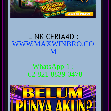
LINK CERIA4D :
WWW.MAXWINBRO.CO
M
WhatsApp 1 :
+62 821 8839 0478