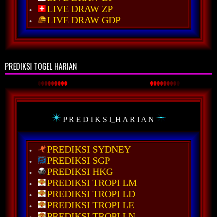
LIVE DRAW ZP
LIVE DRAW GDP
PREDIKSI TOGEL HARIAN
P R E D I K S I_H A R I A N
PREDIKSI SYDNEY
PREDIKSI SGP
PREDIKSI HKG
PREDIKSI TROPI LM
PREDIKSI TROPI LD
PREDIKSI TROPI LE
PREDIKSI TROPI LN