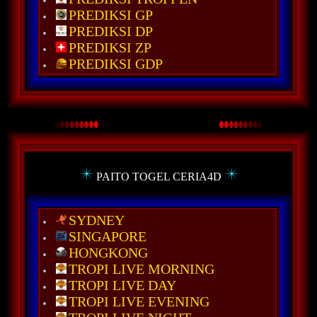
PREDIKSI GP
PREDIKSI DP
PREDIKSI ZP
PREDIKSI GDP
PAITO TOGEL CERIA4D
SYDNEY
SINGAPORE
HONGKONG
TROPI LIVE MORNING
TROPI LIVE DAY
TROPI LIVE EVENING