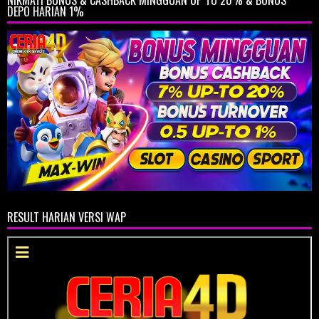
NIKMATI BONUS & CASHBACK MINGGUAN UP TO 20% & BONUS
DEPO HARIAN 1%
RESULT HARIAN VERSI WAP