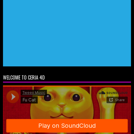
WELCOME TO CERIA 4D