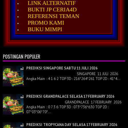
LINK ALTERNATIF
BUKTI JP CERIA4D
REFERENSI TEMAN
PROMO KAMI
BUKU MIMPI
POSTINGAN POPULER
PREDIKSI SINGAPORE SABTU 11 JULI 2026
SINGAPORE 11 JULI 2026
Angka Main : 4 1 6 2 TOP 3D : 216*264*261 TOP 2D : 41*4...
PREDIKSI GRANDPALACE SELASA 17 FEBRUARY 2026
GRANDPALACE 17 FEBRUARY 2026
Angka Main : 0 7 3 6 TOP 3D : 073*736*630 TOP 2D :
07*03*06*70*...
PREDIKSI TROPYCANA DAY SELASA 17 FEBRUARY 2026