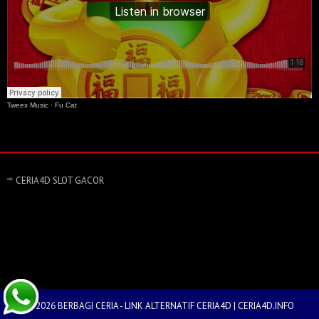
Tweex Music
·
Fu Cat
CERIA4D SLOT GACOR
©
2026
BERBAGI CERIA - LINK ALTERNATIF CERIA4D
|
CERIA4D.INFO