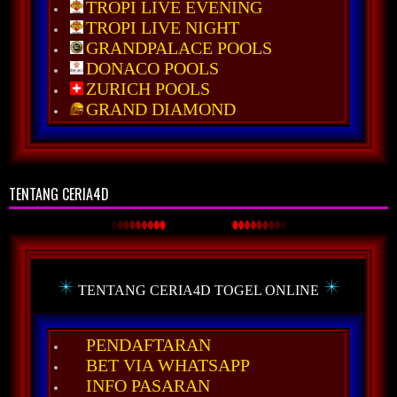
TROPI LIVE EVENING
TROPI LIVE NIGHT
GRANDPALACE POOLS
DONACO POOLS
ZURICH POOLS
GRAND DIAMOND
TENTANG CERIA4D
TENTANG CERIA4D TOGEL ONLINE
PENDAFTARAN
BET VIA WHATSAPP
INFO PASARAN