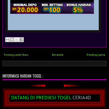
Posting Lebih Baru
Beranda
Posting Lama
INFORMASI HARIAN TOGEL :
NG DI PREDIKSI TOGEL
CERIA4D