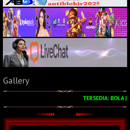
Gallery
TERSEDIA: BOLA | CASINO