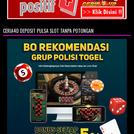
CERIA4D DEPOSIT PULSA SLOT TANPA POTONGAN