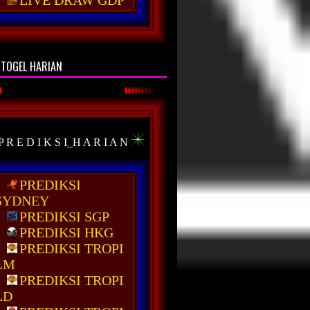
LIVE DRAW GDP
 TOGEL HARIAN
P R E D I K S I_H A R I A N
PREDIKSI
SYDNEY
PREDIKSI SGP
PREDIKSI HKG
PREDIKSI TROPI
LM
PREDIKSI TROPI
LD