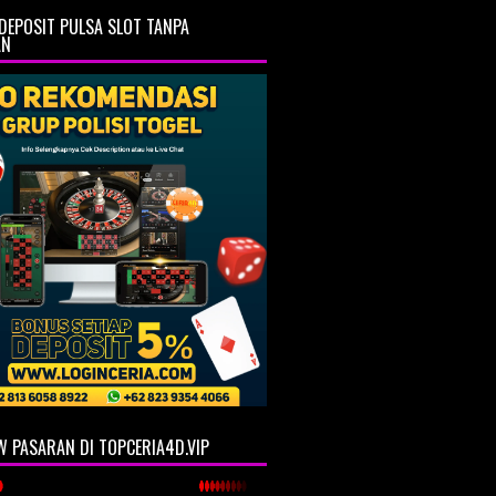
DEPOSIT PULSA SLOT TANPA
AN
W PASARAN DI TOPCERIA4D.VIP