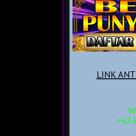
LINK ANT
W
+62-