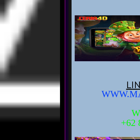
LIN
WWW.M
W
+62 