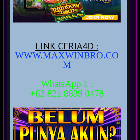
LINK CERIA4D :
WWW.MAXWINBRO.CO
M
WhatsApp 1 :
+62 821 8839 0478