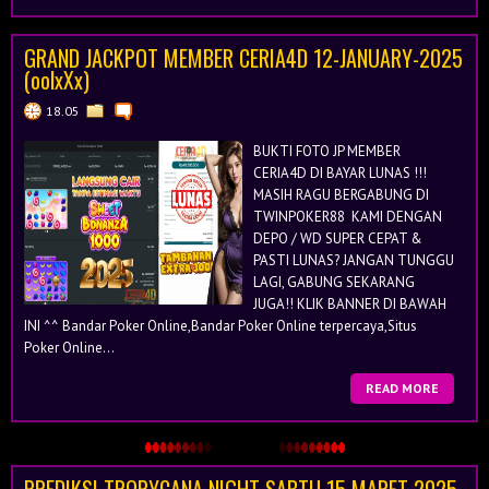
GRAND JACKPOT MEMBER CERIA4D 12-JANUARY-2025
(oolxXx)
18.05
BUKTI FOTO JP MEMBER
CERIA4D DI BAYAR LUNAS !!!
MASIH RAGU BERGABUNG DI
TWINPOKER88 KAMI DENGAN
DEPO / WD SUPER CEPAT &
PASTI LUNAS? JANGAN TUNGGU
LAGI, GABUNG SEKARANG
JUGA!! KLIK BANNER DI BAWAH
INI ^^ Bandar Poker Online,Bandar Poker Online terpercaya,Situs
Poker Online...
READ MORE
PREDIKSI TROPYCANA NIGHT SABTU 15 MARET 2025