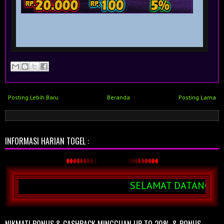
Posting Lebih Baru
Beranda
Posting Lama
INFORMASI HARIAN TOGEL :
SELAMAT DATANG DI PREDIKSI