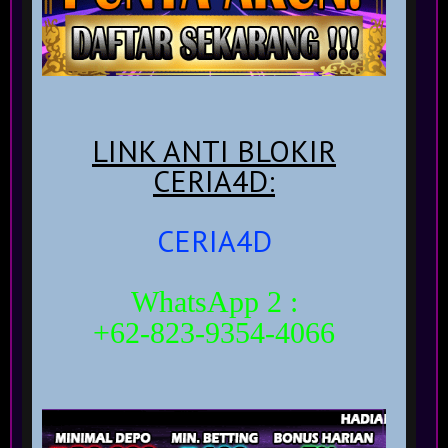
LINK ANTI BLOKIR
CERIA4D:
CERIA4D
WhatsApp 2 :
+62-823-9354-4066