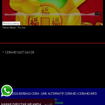
Tweex Music
·
Fu Cat
CERIA4D SLOT GACOR
©
2026
BERBAGI CERIA - LINK ALTERNATIF CERIA4D
|
CERIA4D.INFO
CERIA4D
-
PREDIKSI CERIA4D
HARAP DIPUTAR HP ANDA