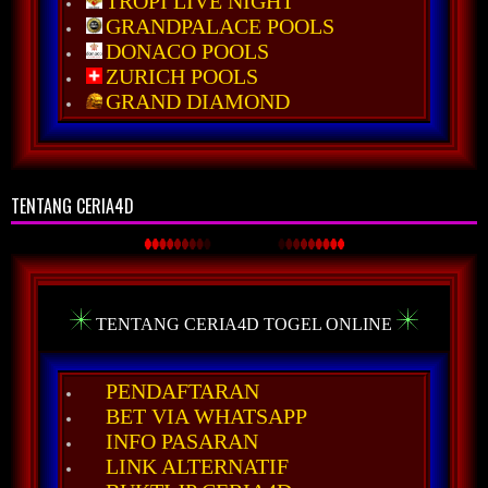
TROPI LIVE NIGHT
GRANDPALACE POOLS
DONACO POOLS
ZURICH POOLS
GRAND DIAMOND
TENTANG CERIA4D
TENTANG CERIA4D TOGEL ONLINE
PENDAFTARAN
BET VIA WHATSAPP
INFO PASARAN
LINK ALTERNATIF