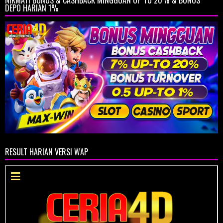
NIKMATI BONUS & CASHBACK MINGGUAN UP TO 20% & BONUS
DEPO HARIAN 1%
RESULT HARIAN VERSI WAP