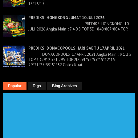
18*16*15...
PREDIKSI HONGKONG JUMAT 10 JULI 2026
PREDIKSI HONGKONG 10
JULI 2026 Angka Main : 7 4 0 8 TOP 3D : 840*807*804 TOP...
PREDIKSI DONACOPOOLS HARI SABTU 17 APRIL 2021
DONACOPOOLS 17 APRIL 2021 Angka Main : 9 1 2 5
TOP 3D : 912 521 295 TOP 2D : 91*92*95*19*12*15
29*21*25*59*51*52 Colok Kuat...
Popular
Tags
Blog Archives