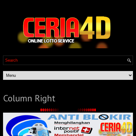
Column Right