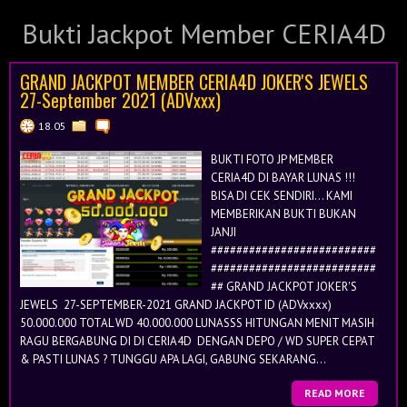
Bukti Jackpot Member CERIA4D
GRAND JACKPOT MEMBER CERIA4D JOKER'S JEWELS
27-September 2021 (ADVxxx)
18.05
BUKTI FOTO JP MEMBER
CERIA4D DI BAYAR LUNAS !!!
BISA DI CEK SENDIRI... KAMI
MEMBERIKAN BUKTI BUKAN
JANJI
##########################
##########################
## GRAND JACKPOT JOKER'S
JEWELS 27-SEPTEMBER-2021 GRAND JACKPOT ID (ADVxxxx)
50.000.000 TOTAL WD 40.000.000 LUNASSS HITUNGAN MENIT MASIH
RAGU BERGABUNG DI DI CERIA4D DENGAN DEPO / WD SUPER CEPAT
& PASTI LUNAS ? TUNGGU APA LAGI, GABUNG SEKARANG...
READ MORE