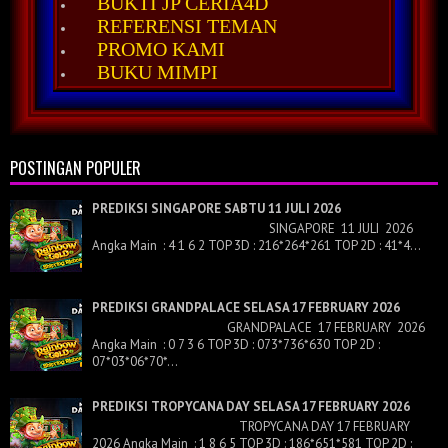
BUKTI JP CERIA4D
REFERENSI TEMAN
PROMO KAMI
BUKU MIMPI
POSTINGAN POPULER
PREDIKSI SINGAPORE SABTU 11 JULI 2026
SINGAPORE 11 JULI 2026
Angka Main : 4 1 6 2 TOP 3D : 216*264*261 TOP 2D : 41*4...
PREDIKSI GRANDPALACE SELASA 17 FEBRUARY 2026
GRANDPALACE 17 FEBRUARY 2026
Angka Main : 0 7 3 6 TOP 3D : 073*736*630 TOP 2D :
07*03*06*70*...
PREDIKSI TROPYCANA DAY SELASA 17 FEBRUARY 2026
TROPYCANA DAY 17 FEBRUARY
2026 Angka Main : 1 8 6 5 TOP 3D : 186*651*581 TOP 2D :