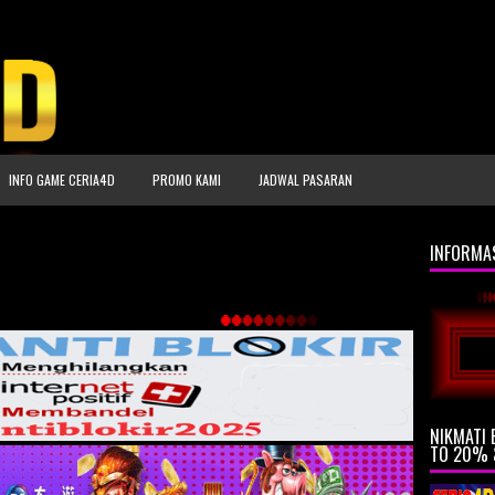
INFO GAME CERIA4D
PROMO KAMI
JADWAL PASARAN
INFORMAS
NIKMATI
TO 20% 