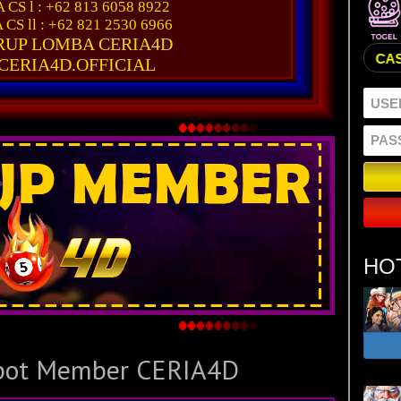
CS l : +62 813 6058 8922
CS ll : +62 821 2530 6966
UP LOMBA CERIA4D
CERIA4D.OFFICIAL
kpot Member CERIA4D