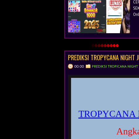
CE
SE
Onl
PREDIKSI TROPYCANA NIGHT 
00.00
PREDIKSI TROPICANA NIGHT
TROPYCANA 
Angk