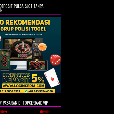
DEPOSIT PULSA SLOT TANPA
AN
W PASARAN DI TOPCERIA4D.VIP