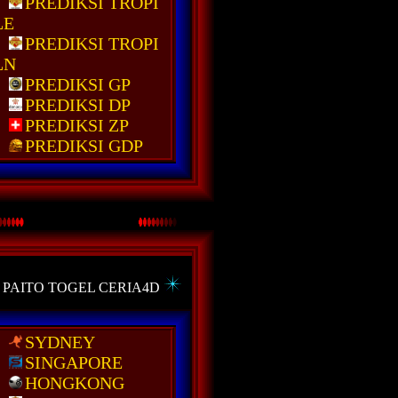
PREDIKSI TROPI
LE
PREDIKSI TROPI
LN
PREDIKSI GP
PREDIKSI DP
PREDIKSI ZP
PREDIKSI GDP
PAITO TOGEL CERIA4D
SYDNEY
SINGAPORE
HONGKONG