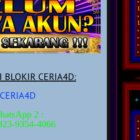
I BLOKIR CERIA4D:
CERIA4D
hatsApp 2 :
823-9354-4066