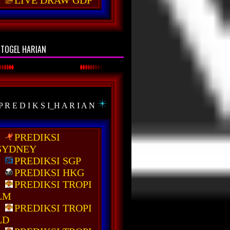
LIVE DRAW GDP
 TOGEL HARIAN
P R E D I K S I_H A R I A N
PREDIKSI
SYDNEY
PREDIKSI SGP
PREDIKSI HKG
PREDIKSI TROPI
LM
PREDIKSI TROPI
LD