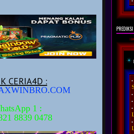
PREDIKSI
K CERIA4D :
AXWINBRO.COM
hatsApp 1 :
821 8839 0478