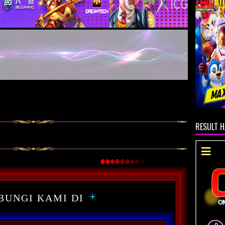
RESULT H
BUNGI KAMI DI