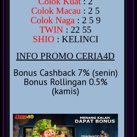
Colok Kuat
: 2
Colok Macau
: 2 5
Colok Naga
: 2 5 9
TWIN
: 22 55
SHIO
: KELINCI
INFO PROMO CERIA4D
Bonus Cashback 7% (senin)
Bonus Rollingan 0.5%
(kamis)