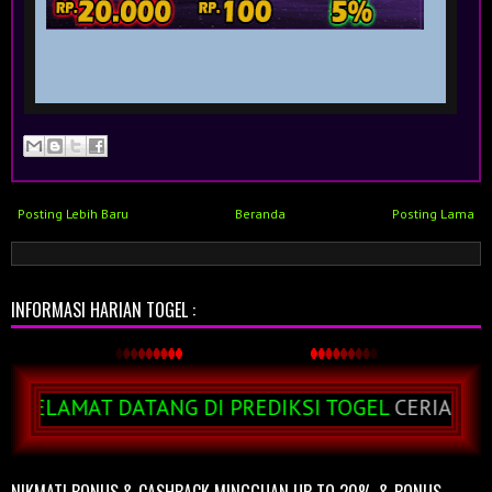
Posting Lebih Baru
Beranda
Posting Lama
INFORMASI HARIAN TOGEL :
T DATANG DI PREDIKSI TOGEL
CERIA4D