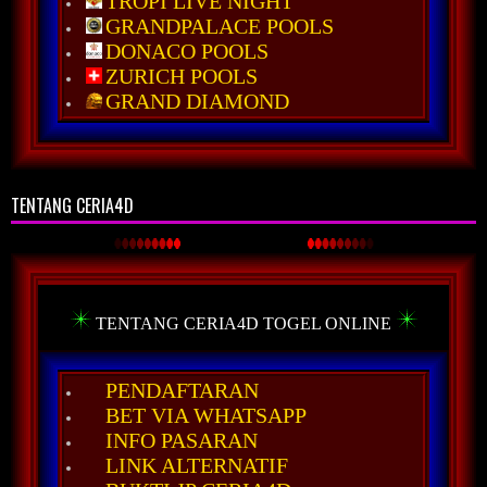
TROPI LIVE NIGHT
GRANDPALACE POOLS
DONACO POOLS
ZURICH POOLS
GRAND DIAMOND
TENTANG CERIA4D
TENTANG CERIA4D TOGEL ONLINE
PENDAFTARAN
BET VIA WHATSAPP
INFO PASARAN
LINK ALTERNATIF