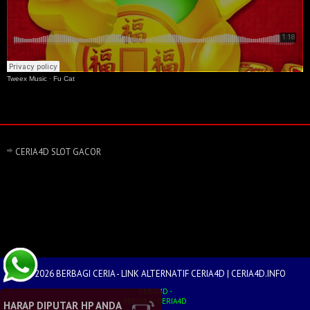
Tweex Music
·
Fu Cat
CERIA4D SLOT GACOR
©
2026
BERBAGI CERIA - LINK ALTERNATIF CERIA4D
|
CERIA4D.INFO
CERIA4D
-
PREDIKSI CERIA4D
HARAP DIPUTAR HP ANDA