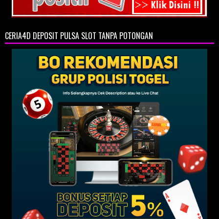
CERIA4D DEPOSIT PULSA SLOT TANPA POTONGAN