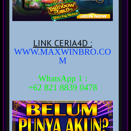
LINK CERIA4D :
WWW.MAXWINBRO.CO
M
WhatsApp 1 :
+62 821 8839 0478