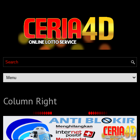
Column Right