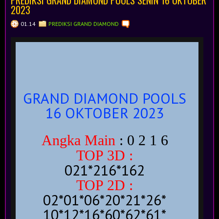
2023
01.14
PREDIKSI GRAND DIAMOND
GRAND DIAMOND POOLS
16 OKTOBER 2023
Angka Main
: 0 2 1 6
TOP 3D :
021*216*162
TOP 2D :
02*01*06*20*21*26*
10*12*16*60*62*61*