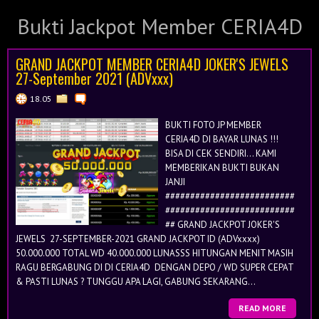
Bukti Jackpot Member CERIA4D
GRAND JACKPOT MEMBER CERIA4D JOKER'S JEWELS
27-September 2021 (ADVxxx)
18.05
BUKTI FOTO JP MEMBER
CERIA4D DI BAYAR LUNAS !!!
BISA DI CEK SENDIRI... KAMI
MEMBERIKAN BUKTI BUKAN
JANJI
##########################
##########################
## GRAND JACKPOT JOKER'S
JEWELS 27-SEPTEMBER-2021 GRAND JACKPOT ID (ADVxxxx)
50.000.000 TOTAL WD 40.000.000 LUNASSS HITUNGAN MENIT MASIH
RAGU BERGABUNG DI DI CERIA4D DENGAN DEPO / WD SUPER CEPAT
& PASTI LUNAS ? TUNGGU APA LAGI, GABUNG SEKARANG...
READ MORE