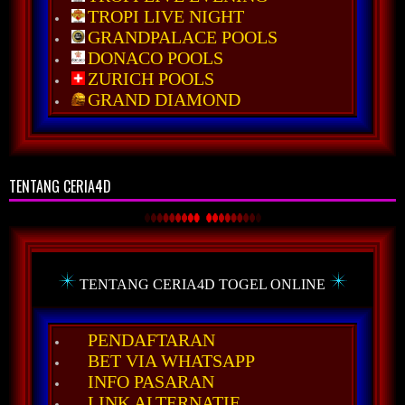
TROPI LIVE NIGHT
GRANDPALACE POOLS
DONACO POOLS
ZURICH POOLS
GRAND DIAMOND
TENTANG CERIA4D
TENTANG CERIA4D TOGEL ONLINE
PENDAFTARAN
BET VIA WHATSAPP
INFO PASARAN
LINK ALTERNATIF