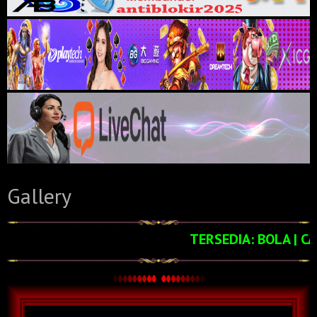
Gallery
TERSEDIA: BOLA | CASINO |