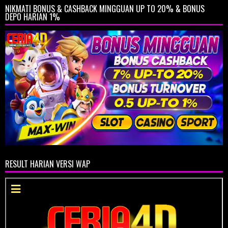
NIKMATI BONUS & CASHBACK MINGGUAN UP TO 20% & BONUS
DEPO HARIAN 1%
RESULT HARIAN VERSI WAP