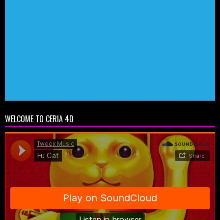
WELCOME TO CERIA 4D