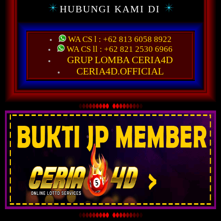
HUBUNGI KAMI DI
WA CS l : +62 813 6058 8922
WA CS ll : +62 821 2530 6966
GRUP LOMBA CERIA4D
CERIA4D.OFFICIAL