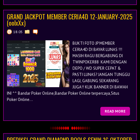
GRAND JACKPOT MEMBER CERIA4D 12-JANUARY-2025
(oolxXx)
18.05
BUKTI FOTO JP MEMBER
CERIA4D DI BAYAR LUNAS !!!
MASIH RAGU BERGABUNG DI
TWINPOKER88 KAMI DENGAN
DEPO / WD SUPER CEPAT &
PASTI LUNAS? JANGAN TUNGGU
LAGI, GABUNG SEKARANG
JUGA!! KLIK BANNER DI BAWAH
INI ^^ Bandar Poker Online,Bandar Poker Online terpercaya,Situs
Poker Online...
READ MORE
PREDIKSI GRAND DIAMOND POOLS SENIN 16 OKTOBER