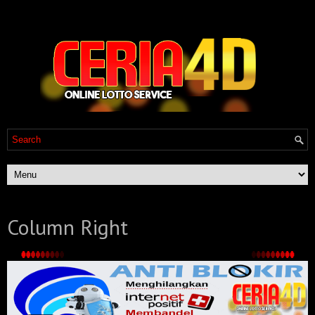
Column Right