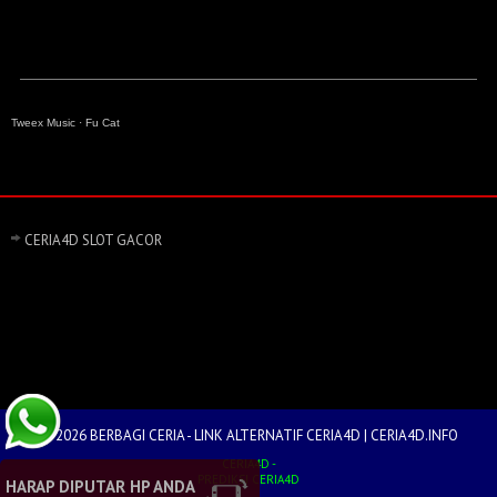
Tweex Music
·
Fu Cat
CERIA4D SLOT GACOR
©
2026
BERBAGI CERIA - LINK ALTERNATIF CERIA4D
|
CERIA4D.INFO
CERIA4D
-
PREDIKSI CERIA4D
HARAP DIPUTAR HP ANDA