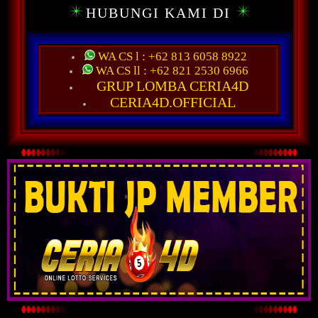
HUBUNGI KAMI DI
WA CS l : +62 813 6058 8922
WA CS ll : +62 821 2530 6966
GRUP LOMBA CERIA4D
CERIA4D.OFFICIAL