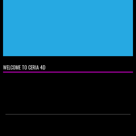
WELCOME TO CERIA 4D