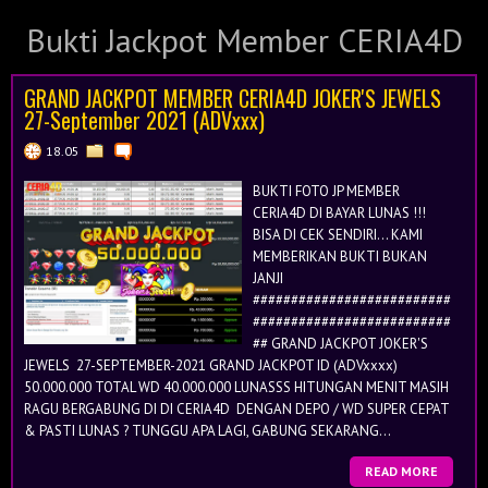
Bukti Jackpot Member CERIA4D
GRAND JACKPOT MEMBER CERIA4D JOKER'S JEWELS
27-September 2021 (ADVxxx)
18.05
BUKTI FOTO JP MEMBER
CERIA4D DI BAYAR LUNAS !!!
BISA DI CEK SENDIRI... KAMI
MEMBERIKAN BUKTI BUKAN
JANJI
##########################
##########################
## GRAND JACKPOT JOKER'S
JEWELS 27-SEPTEMBER-2021 GRAND JACKPOT ID (ADVxxxx)
50.000.000 TOTAL WD 40.000.000 LUNASSS HITUNGAN MENIT MASIH
RAGU BERGABUNG DI DI CERIA4D DENGAN DEPO / WD SUPER CEPAT
& PASTI LUNAS ? TUNGGU APA LAGI, GABUNG SEKARANG...
READ MORE