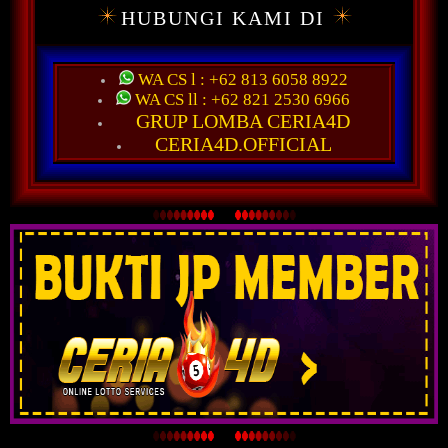
HUBUNGI KAMI DI
WA CS l : +62 813 6058 8922
WA CS ll : +62 821 2530 6966
GRUP LOMBA CERIA4D
CERIA4D.OFFICIAL