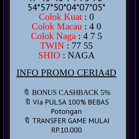
54*57*50*04*07*05*
Colok Kuat
: 0
Colok Macau
: 4 0
Colok Naga
: 4 7 5
TWIN
: 77 55
SHIO
: NAGA
INFO PROMO CERIA4D
🔖 BONUS CASHBACK 5%
🔖 Via PULSA 100% BEBAS
Potongan
🔖 TRANSFER GAME MULAI
RP.10.000