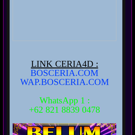
LINK CERIA4D :
BOSCERIA.COM
WAP.BOSCERIA.COM
WhatsApp 1 :
+62 821 8839 0478