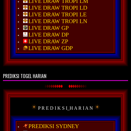
LIVE DRAW TROPI LM
LIVE DRAW TROPI LD
LIVE DRAW TROPI LE
LIVE DRAW TROPI LN
LIVE DRAW GP
LIVE DRAW DP
LIVE DRAW ZP
LIVE DRAW GDP
PREDIKSI TOGEL HARIAN
P R E D I K S I_H A R I A N
PREDIKSI SYDNEY