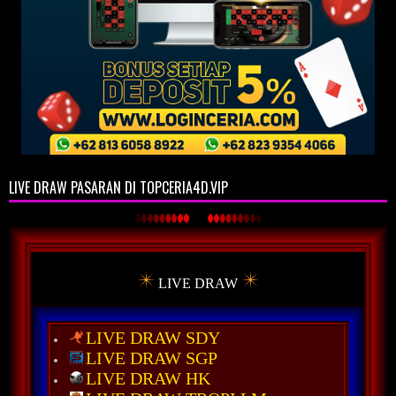
LIVE DRAW PASARAN DI TOPCERIA4D.VIP
LIVE DRAW
LIVE DRAW SDY
LIVE DRAW SGP
LIVE DRAW HK