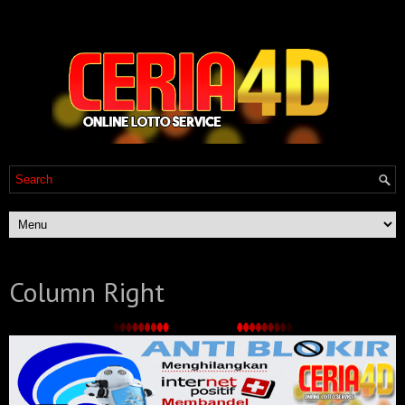
Column Right