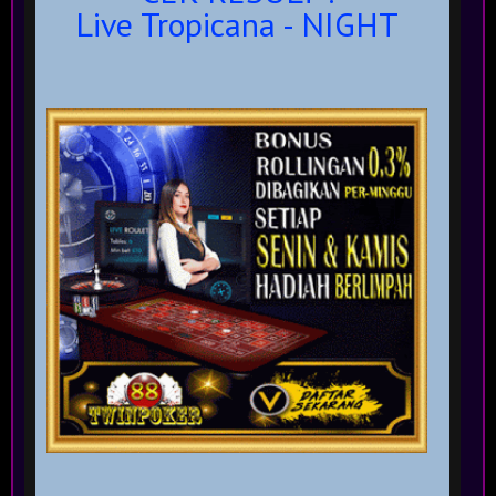
Live Tropicana - NIGHT