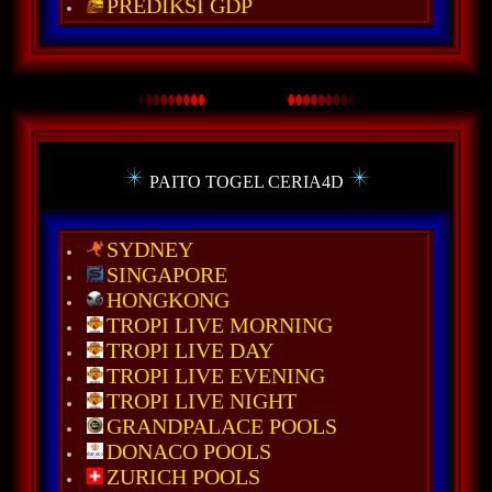
PREDIKSI GDP
PAITO TOGEL CERIA4D
SYDNEY
SINGAPORE
HONGKONG
TROPI LIVE MORNING
TROPI LIVE DAY
TROPI LIVE EVENING
TROPI LIVE NIGHT
GRANDPALACE POOLS
DONACO POOLS
ZURICH POOLS