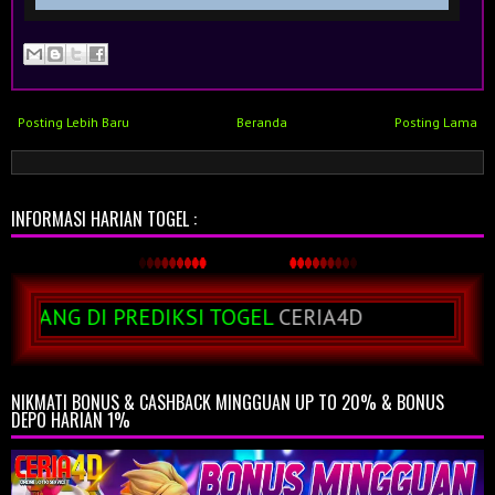
Posting Lebih Baru
Beranda
Posting Lama
INFORMASI HARIAN TOGEL :
I PREDIKSI TOGEL
CERIA4D
NIKMATI BONUS & CASHBACK MINGGUAN UP TO 20% & BONUS
DEPO HARIAN 1%