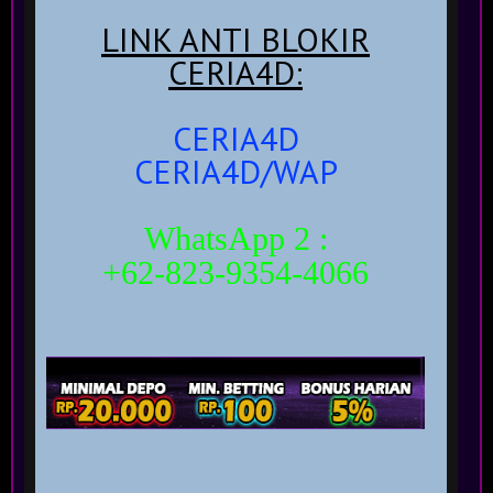
LINK ANTI BLOKIR
CERIA4D:
CERIA4D
CERIA4D/WAP
WhatsApp 2 :
+62-823-9354-4066