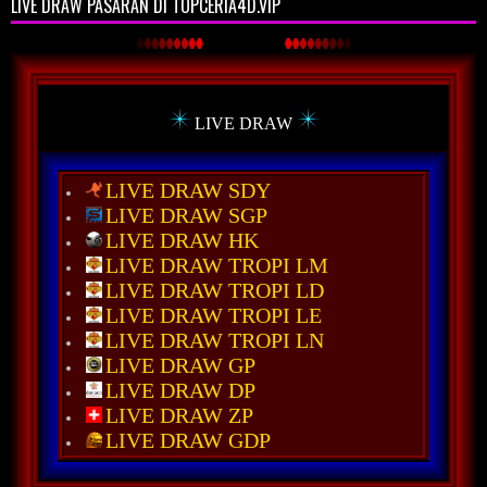
LIVE DRAW PASARAN DI TOPCERIA4D.VIP
LIVE DRAW
LIVE DRAW SDY
LIVE DRAW SGP
LIVE DRAW HK
LIVE DRAW TROPI LM
LIVE DRAW TROPI LD
LIVE DRAW TROPI LE
LIVE DRAW TROPI LN
LIVE DRAW GP
LIVE DRAW DP
LIVE DRAW ZP
LIVE DRAW GDP