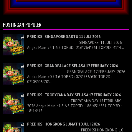
POSTINGAN POPULER
PREDIKSI SINGAPORE SABTU 11 JULI 2026
SINGAPORE 11 JULI 2026
Angka Main : 4 1 6 2 TOP 3D : 216*264*261 TOP 2D : 41*4...
PREDIKSI GRANDPALACE SELASA 17 FEBRUARY 2026
GRANDPALACE 17 FEBRUARY 2026
Angka Main : 0 7 3 6 TOP 3D : 073*736*630 TOP 2D :
07*03*06*70*...
PREDIKSI TROPYCANA DAY SELASA 17 FEBRUARY 2026
TROPYCANA DAY 17 FEBRUARY
2026 Angka Main : 1 8 6 5 TOP 3D : 186*651*581 TOP 2D :
18*16*15...
PREDIKSI HONGKONG JUMAT 10 JULI 2026
PREDIKSI HONGKONG 10