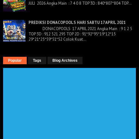
JULI 2026 Angka Main : 7 4 0 8 TOP 3D : 840*807*804 TOP...
PREDIKSI DONACOPOOLS HARI SABTU 17 APRIL 2021
DONACOPOOLS 17 APRIL 2021 Angka Main : 9 1 2 5
TOP 3D : 912 521 295 TOP 2D : 91*92*95*19*12*15
29*21*25*59*51*52 Colok Kuat...
Popular
Tags
Blog Archives