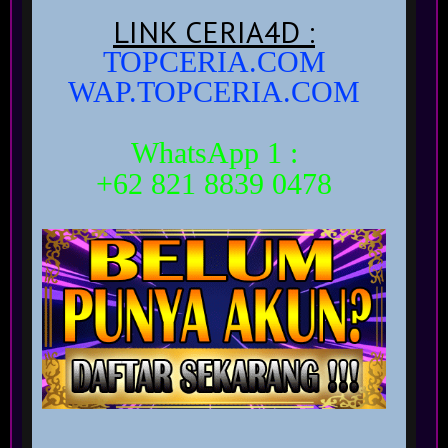
LINK CERIA4D :
TOPCERIA.COM
WAP.TOPCERIA.COM
WhatsApp 1 :
+62 821 8839 0478