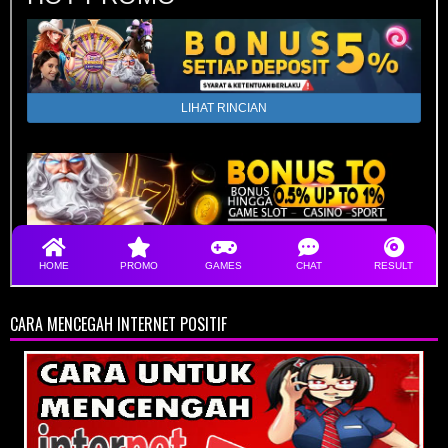
CARA MENCEGAH INTERNET POSITIF