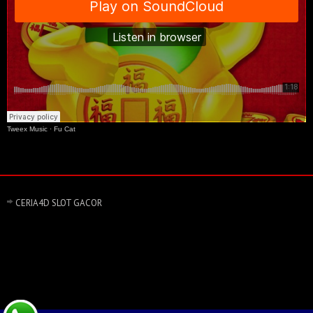
Tweex Music
·
Fu Cat
CERIA4D SLOT GACOR