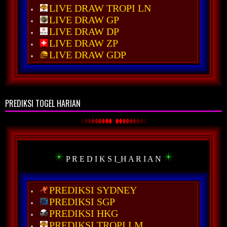
LIVE DRAW TROPI LN
LIVE DRAW GP
LIVE DRAW DP
LIVE DRAW ZP
LIVE DRAW GDP
PREDIKSI TOGEL HARIAN
P R E D I K S I_H A R I A N
PREDIKSI SYDNEY
PREDIKSI SGP
PREDIKSI HKG
PREDIKSI TROPI LM