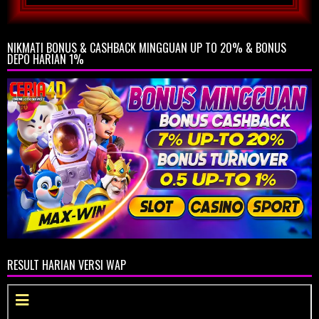
NIKMATI BONUS & CASHBACK MINGGUAN UP TO 20% & BONUS
DEPO HARIAN 1%
RESULT HARIAN VERSI WAP