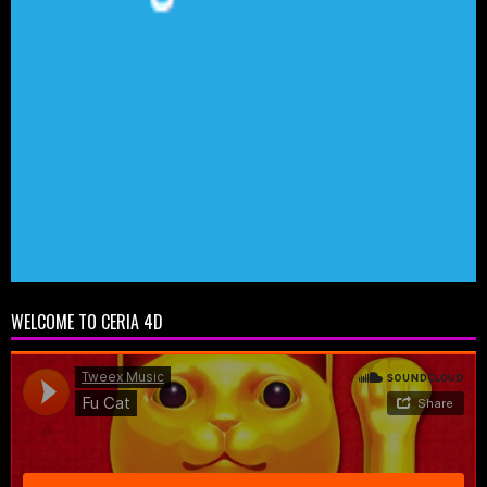
WELCOME TO CERIA 4D