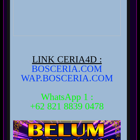
LINK CERIA4D :
BOSCERIA.COM
WAP.BOSCERIA.COM
WhatsApp 1 :
+62 821 8839 0478