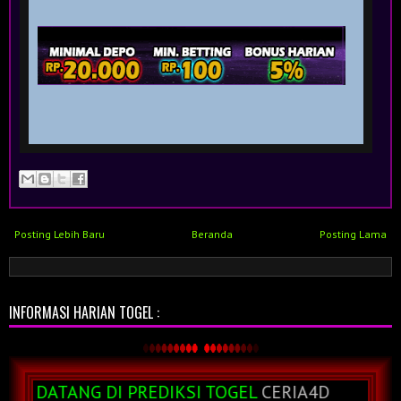
Posting Lebih Baru
Beranda
Posting Lama
INFORMASI HARIAN TOGEL :
NG DI PREDIKSI TOGEL
CERIA4D