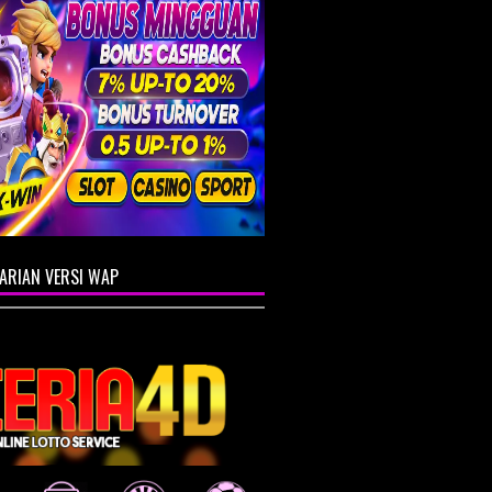
ARIAN VERSI WAP