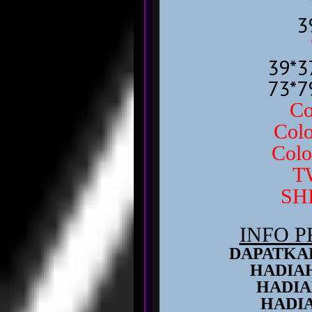
3
39*3
73*7
Co
Col
Colo
T
SH
INFO 
DAPATKAH
HADIAH 
HADIAH
HADIA