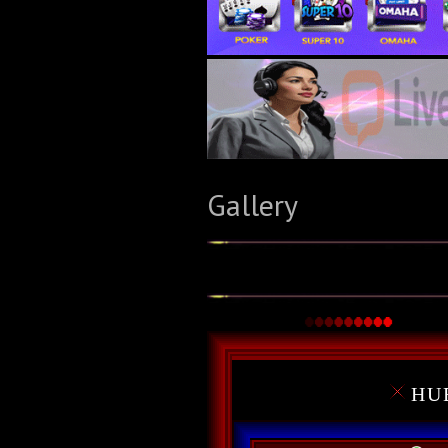
Gallery
6966 <
HU