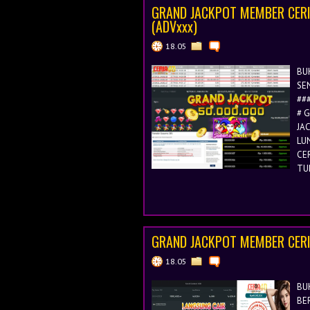
GRAND JACKPOT MEMBER CERI
(ADVxxx)
18.05
BUK
SE
##
# 
JA
LU
CE
TU
GRAND JACKPOT MEMBER CERI
18.05
BU
BE