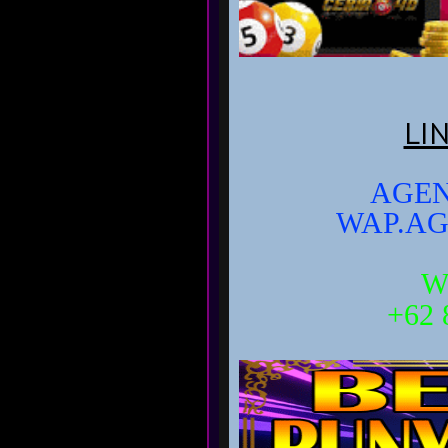
LIN
AGEN
WAP.A
W
+62 