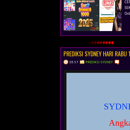
CE
SE
Onl
PREDIKSI SYDNEY HARI RABU 
03.57
PREDIKSI SYDNEY
SYDN
Angk