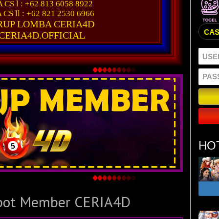
CS l : +62 813 6058 8922
CS ll : +62 821 2530 6966
UP LOMBA CERIA4D
CERIA4D.OFFICIAL
kpot Member CERIA4D