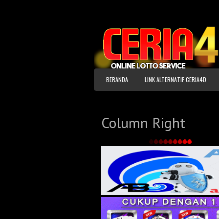
BERANDA
LINK ALTERNATIF CERIA4D
Column Right