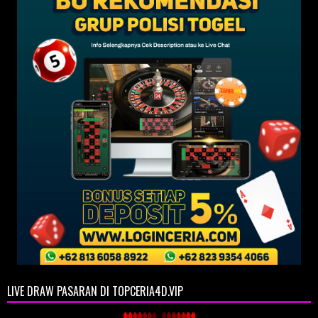
LIVE DRAW PASARAN DI TOPCERIA4D.VIP