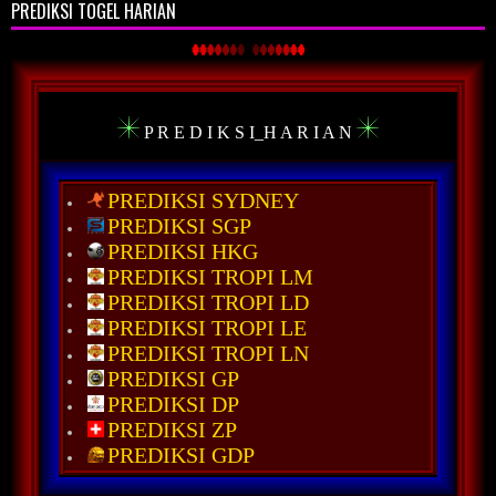
PREDIKSI TOGEL HARIAN
P R E D I K S I_H A R I A N
PREDIKSI SYDNEY
PREDIKSI SGP
PREDIKSI HKG
PREDIKSI TROPI LM
PREDIKSI TROPI LD
PREDIKSI TROPI LE
PREDIKSI TROPI LN
PREDIKSI GP
PREDIKSI DP
PREDIKSI ZP
PREDIKSI GDP