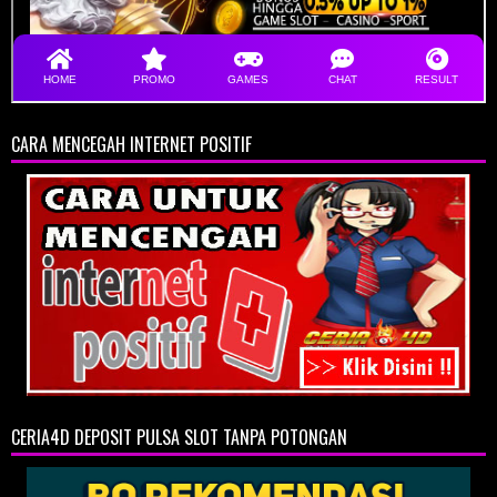
CARA MENCEGAH INTERNET POSITIF
CERIA4D DEPOSIT PULSA SLOT TANPA POTONGAN