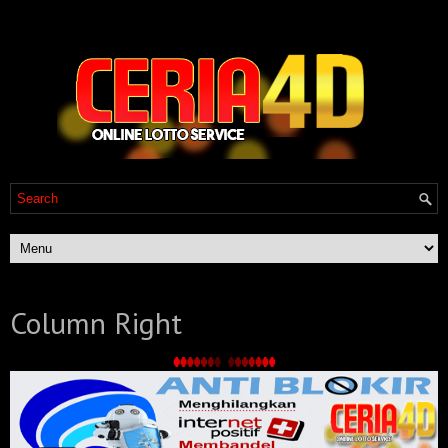
Column Right