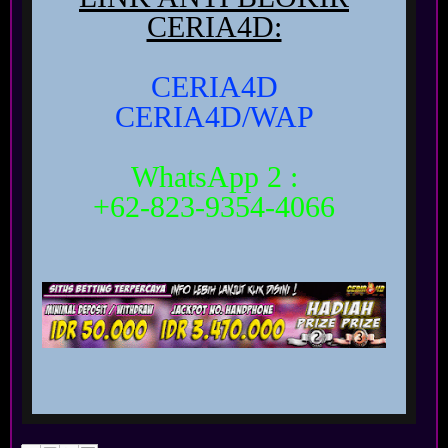
CERIA4D:
CERIA4D
CERIA4D/WAP
WhatsApp 2 :
+62-823-9354-4066