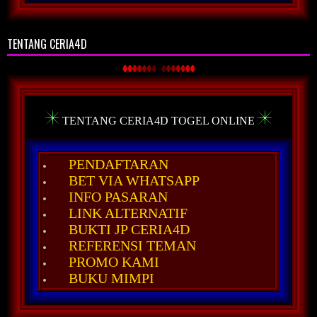
TENTANG CERIA4D
TENTANG CERIA4D TOGEL ONLINE
PENDAFTARAN
BET VIA WHATSAPP
INFO PASARAN
LINK ALTERNATIF
BUKTI JP CERIA4D
REFERENSI TEMAN
PROMO KAMI
BUKU MIMPI