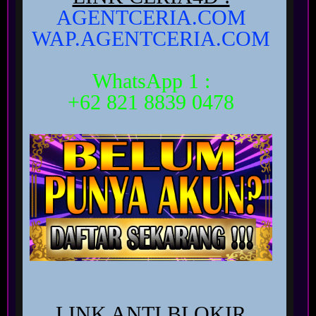
AGENTCERIA.COM
WAP.AGENTCERIA.COM
WhatsApp 1 :
+62 821 8839 0478
LINK ANTI BLOKIR