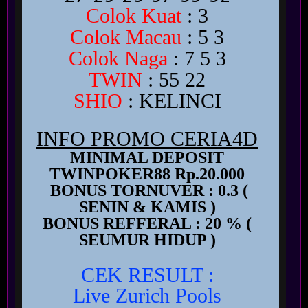
Colok Kuat
: 3
Colok Macau
: 5 3
Colok Naga
: 7 5 3
TWIN
: 55 22
SHIO
: KELINCI
INFO PROMO CERIA4D
MINIMAL DEPOSIT
TWINPOKER88 Rp.20.000
BONUS TORNUVER : 0.3 (
SENIN & KAMIS )
BONUS REFFERAL : 20 % (
SEUMUR HIDUP )
CEK RESULT :
Live Zurich Pools