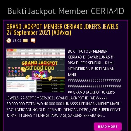
Bukti Jackpot Member CERIA4D
GRAND JACKPOT MEMBER CERIA4D JOKER'S JEWELS
27-September 2021 (ADVxxx)
18.05
BUKTI FOTO JP MEMBER
CERIA4D DI BAYAR LUNAS !!!
BISA DI CEK SENDIRI... KAMI
MEMBERIKAN BUKTI BUKAN
JANJI
##########################
##########################
## GRAND JACKPOT JOKER'S
JEWELS 27-SEPTEMBER-2021 GRAND JACKPOT ID (ADVxxxx)
50.000.000 TOTAL WD 40.000.000 LUNASSS HITUNGAN MENIT MASIH
RAGU BERGABUNG DI DI CERIA4D DENGAN DEPO / WD SUPER CEPAT
& PASTI LUNAS ? TUNGGU APA LAGI, GABUNG SEKARANG...
READ MORE