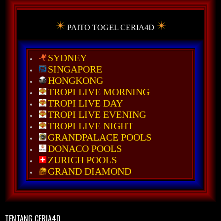
PAITO TOGEL CERIA4D
SYDNEY
SINGAPORE
HONGKONG
TROPI LIVE MORNING
TROPI LIVE DAY
TROPI LIVE EVENING
TROPI LIVE NIGHT
GRANDPALACE POOLS
DONACO POOLS
ZURICH POOLS
GRAND DIAMOND
TENTANG CERIA4D