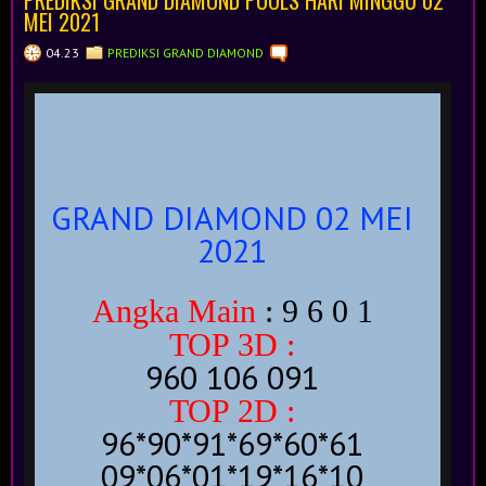
MEI 2021
04.23
PREDIKSI GRAND DIAMOND
GRAND DIAMOND 02 MEI
2021
Angka Main
: 9 6 0 1
TOP 3D :
960 106 091
TOP 2D :
96*90*91*69*60*61
09*06*01*19*16*10