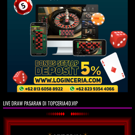
LIVE DRAW PASARAN DI TOPCERIA4D.VIP