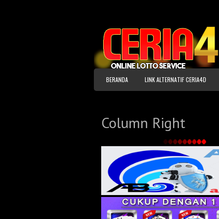
BERANDA
LINK ALTERNATIF CERIA4D
Column Right