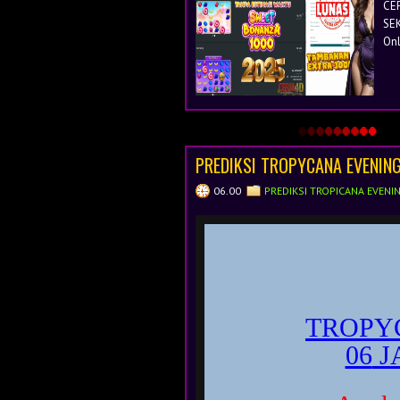
CE
SE
Onl
PREDIKSI TROPYCANA EVENING
06.00
PREDIKSI TROPICANA EVENI
TROPY
06
J