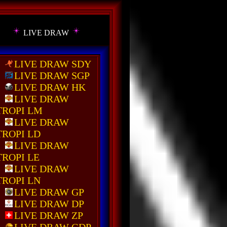
LIVE DRAW
LIVE DRAW SDY
LIVE DRAW SGP
LIVE DRAW HK
LIVE DRAW
TROPI LM
LIVE DRAW
TROPI LD
LIVE DRAW
TROPI LE
LIVE DRAW
TROPI LN
LIVE DRAW GP
LIVE DRAW DP
LIVE DRAW ZP