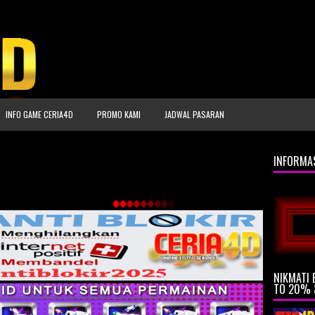
INFO GAME CERIA4D
PROMO KAMI
JADWAL PASARAN
INFORMAS
NIKMATI
TO 20% 