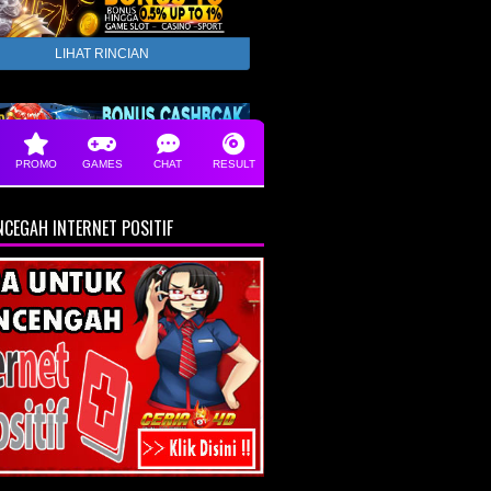
CEGAH INTERNET POSITIF