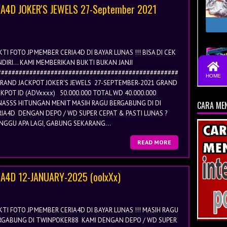
A4D JOKER'S JEWELS 27-September 2021
TI FOTO JP MEMBER CERIA4D DI BAYAR LUNAS !!! BISA DI CEK
NDIRI... KAMI MEMBERIKAN BUKTI BUKAN JANJI
###################################################
GRAND JACKPOT JOKER'S JEWELS 27-SEPTEMBER-2021 GRAND
CKPOT ID (ADVxxxx) 50.000.000 TOTAL WD 40.000.000
NASSS HITUNGAN MENIT MASIH RAGU BERGABUNG DI DI
CARA MEN
RIA4D DENGAN DEPO / WD SUPER CEPAT & PASTI LUNAS ?
NGGU APA LAGI, GABUNG SEKARANG...
READ MORE
A4D 12-JANUARY-2025 (oolxXx)
KTI FOTO JP MEMBER CERIA4D DI BAYAR LUNAS !!! MASIH RAGU
RGABUNG DI TWINPOKER88 KAMI DENGAN DEPO / WD SUPER