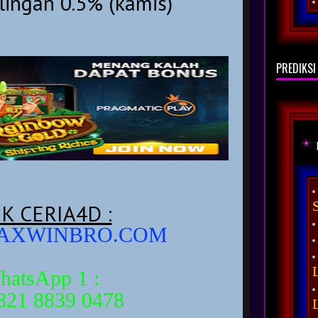
lingan 0.5% (kamis)
PREDIKSI
K CERIA4D :
AXWINBRO.COM
hatsApp 1 :
821 8839 0478