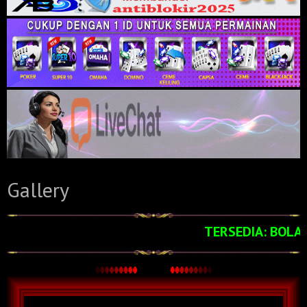
Gallery
TERSEDIA: BOLA | CASIN