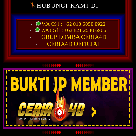
HUBUNGI KAMI DI
WA CS l : +62 813 6058 8922
WA CS ll : +62 821 2530 6966
GRUP LOMBA CERIA4D
CERIA4D.OFFICIAL