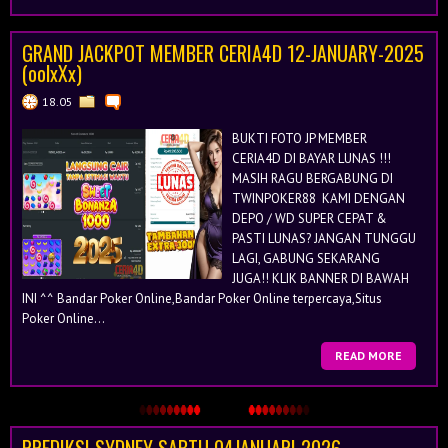
GRAND JACKPOT MEMBER CERIA4D 12-JANUARY-2025
(oolxXx)
18.05
BUKTI FOTO JP MEMBER
CERIA4D DI BAYAR LUNAS !!!
MASIH RAGU BERGABUNG DI
TWINPOKER88 KAMI DENGAN
DEPO / WD SUPER CEPAT &
PASTI LUNAS? JANGAN TUNGGU
LAGI, GABUNG SEKARANG
JUGA!! KLIK BANNER DI BAWAH
INI ^^ Bandar Poker Online,Bandar Poker Online terpercaya,Situs
Poker Online...
READ MORE
PREDIKSI SYDNEY SABTU 04JANUARI 2026