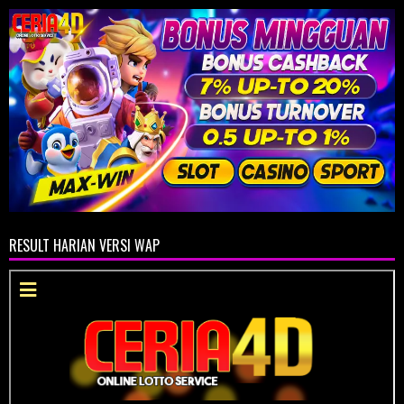
RESULT HARIAN VERSI WAP