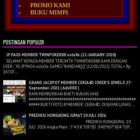
PROMO KAMI
BUKU MIMPI
POSTINGAN POPULER
JP PAUS MEMBER TWINPOKER88 oolxXx (12-JANUARY-2020)
SELAMAT KEPADA MEMBER TERCINTA TWINPOKER88 KAMI DENGAN
USER : YG JP PADA oolxXx GAMES "BANDARQQ" (12/01/2022) TOTAL = Rp
167.07...
GRAND JACKPOT MEMBER CERIA4D JOKER'S JEWELS 27-
September-2021 ( AdvXXX )
KAMI MEMBERIKAN BUKTI BUKAN JANJI
#################################################
##### BUKTI FOTO JP MEMBER CERIA4D DI BAYAR LUNAS ...
PREDIKSI HONGKONG JUMAT 10 JULI 2026
PREDIKSI HONGKONG 10
JULI 2026 Angka Main : 7 4 0 8 TOP 3D : 840*807*804 TOP...