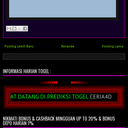
Posting Lebih Baru
Beranda
Posting Lama
INFORMASI HARIAN TOGEL :
ANG DI PREDIKSI TOGEL
CERIA4D
NIKMATI BONUS & CASHBACK MINGGUAN UP TO 20% & BONUS
DEPO HARIAN 1%