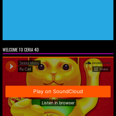
WELCOME TO CERIA 4D