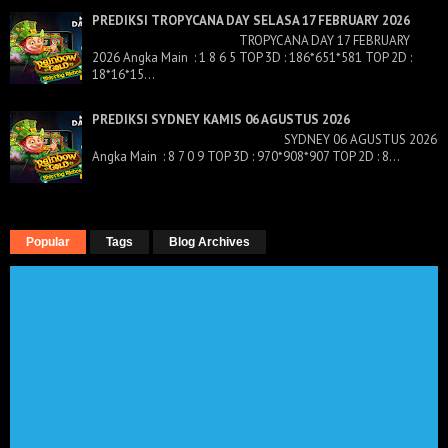
PREDIKSI TROPYCANA DAY SELASA 17 FEBRUARY 2026
TROPYCANA DAY 17 FEBRUARY
2026 Angka Main : 1 8 6 5 TOP 3D : 186*651*581 TOP 2D :
18*16*15...
PREDIKSI SYDNEY KAMIS 06 AGUSTUS 2026
SYDNEY 06 AGUSTUS 2026
Angka Main : 8 7 0 9 TOP 3D : 970*908*907 TOP 2D : 8...
Popular
Tags
Blog Archives