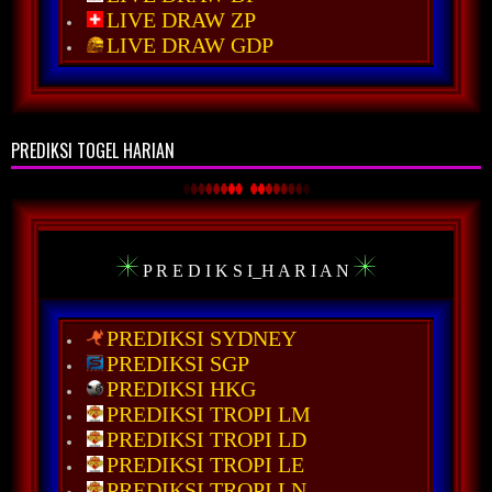
LIVE DRAW ZP
LIVE DRAW GDP
PREDIKSI TOGEL HARIAN
P R E D I K S I_H A R I A N
PREDIKSI SYDNEY
PREDIKSI SGP
PREDIKSI HKG
PREDIKSI TROPI LM
PREDIKSI TROPI LD
PREDIKSI TROPI LE
PREDIKSI TROPI LN