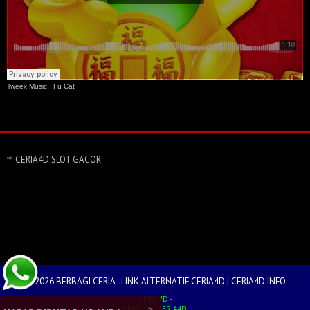
Tweex Music
·
Fu Cat
CERIA4D SLOT GACOR
©
2026
BERBAGI CERIA - LINK ALTERNATIF CERIA4D
|
CERIA4D.INFO
CERIA4D
-
PREDIKSI CERIA4D