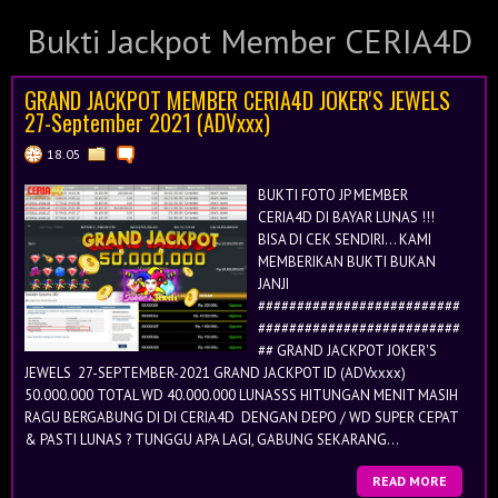
Bukti Jackpot Member CERIA4D
GRAND JACKPOT MEMBER CERIA4D JOKER'S JEWELS
27-September 2021 (ADVxxx)
18.05
BUKTI FOTO JP MEMBER
CERIA4D DI BAYAR LUNAS !!!
BISA DI CEK SENDIRI... KAMI
MEMBERIKAN BUKTI BUKAN
JANJI
##########################
##########################
## GRAND JACKPOT JOKER'S
JEWELS 27-SEPTEMBER-2021 GRAND JACKPOT ID (ADVxxxx)
50.000.000 TOTAL WD 40.000.000 LUNASSS HITUNGAN MENIT MASIH
RAGU BERGABUNG DI DI CERIA4D DENGAN DEPO / WD SUPER CEPAT
& PASTI LUNAS ? TUNGGU APA LAGI, GABUNG SEKARANG...
READ MORE