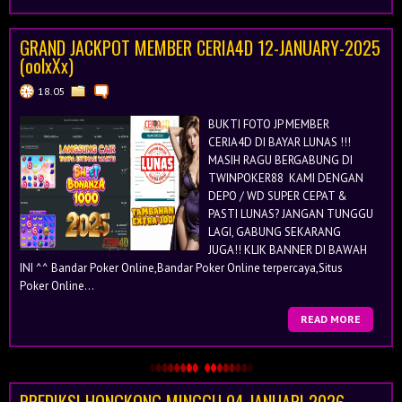
GRAND JACKPOT MEMBER CERIA4D 12-JANUARY-2025
(oolxXx)
18.05
BUKTI FOTO JP MEMBER
CERIA4D DI BAYAR LUNAS !!!
MASIH RAGU BERGABUNG DI
TWINPOKER88 KAMI DENGAN
DEPO / WD SUPER CEPAT &
PASTI LUNAS? JANGAN TUNGGU
LAGI, GABUNG SEKARANG
JUGA!! KLIK BANNER DI BAWAH
INI ^^ Bandar Poker Online,Bandar Poker Online terpercaya,Situs
Poker Online...
READ MORE
PREDIKSI HONGKONG MINGGU 04 JANUARI 2026