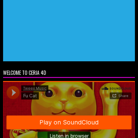
WELCOME TO CERIA 4D