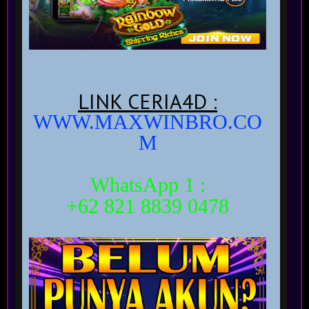
LINK CERIA4D :
WWW.MAXWINBRO.CO
M
WhatsApp 1 :
+62 821 8839 0478