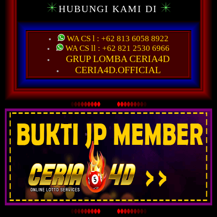
HUBUNGI KAMI DI
WA CS l : +62 813 6058 8922
WA CS ll : +62 821 2530 6966
GRUP LOMBA CERIA4D
CERIA4D.OFFICIAL