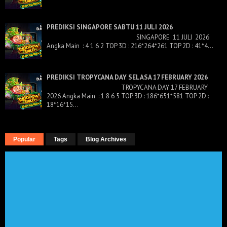
PREDIKSI SINGAPORE SABTU 11 JULI 2026
SINGAPORE 11 JULI 2026
Angka Main : 4 1 6 2 TOP 3D : 216*264*261 TOP 2D : 41*4...
PREDIKSI TROPYCANA DAY SELASA 17 FEBRUARY 2026
TROPYCANA DAY 17 FEBRUARY
2026 Angka Main : 1 8 6 5 TOP 3D : 186*651*581 TOP 2D :
18*16*15...
Popular
Tags
Blog Archives