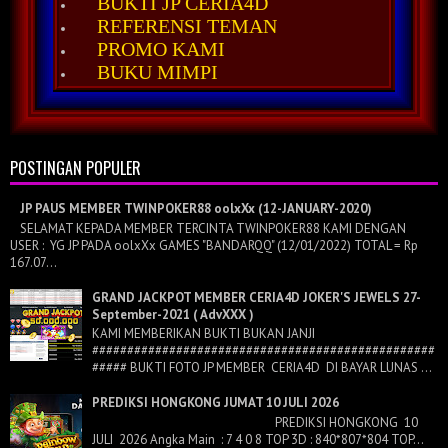
BUKTI JP CERIA4D
REFERENSI TEMAN
PROMO KAMI
BUKU MIMPI
POSTINGAN POPULER
JP PAUS MEMBER TWINPOKER88 oolxXx (12-JANUARY-2020)
SELAMAT KEPADA MEMBER TERCINTA TWINPOKER88 KAMI DENGAN
USER : YG JP PADA oolxXx GAMES "BANDARQQ" (12/01/2022) TOTAL = Rp
167.07...
GRAND JACKPOT MEMBER CERIA4D JOKER'S JEWELS 27-
September-2021 ( AdvXXX )
KAMI MEMBERIKAN BUKTI BUKAN JANJI
#################################################
##### BUKTI FOTO JP MEMBER CERIA4D DI BAYAR LUNAS ...
PREDIKSI HONGKONG JUMAT 10 JULI 2026
PREDIKSI HONGKONG 10
JULI 2026 Angka Main : 7 4 0 8 TOP 3D : 840*807*804 TOP...