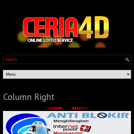
Column Right