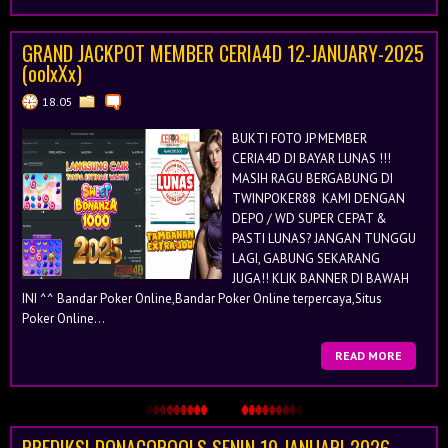
GRAND JACKPOT MEMBER CERIA4D 12-JANUARY-2025
(oolxXx)
18.05
BUKTI FOTO JP MEMBER
CERIA4D DI BAYAR LUNAS !!!
MASIH RAGU BERGABUNG DI
TWINPOKER88 KAMI DENGAN
DEPO / WD SUPER CEPAT &
PASTI LUNAS? JANGAN TUNGGU
LAGI, GABUNG SEKARANG
JUGA!! KLIK BANNER DI BAWAH
INI ^^ Bandar Poker Online,Bandar Poker Online terpercaya,Situs
Poker Online...
READ MORE
PREDIKSI DONACOPOOLS SENIN 19 JANUARI 2026