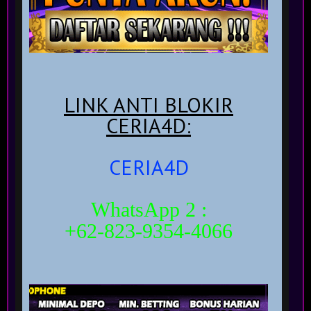
LINK ANTI BLOKIR
CERIA4D:
CERIA4D
WhatsApp 2 :
+62-823-9354-4066