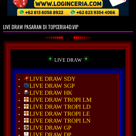
LIVE DRAW PASARAN DI TOPCERIA4D.VIP
LIVE DRAW
LIVE DRAW SDY
LIVE DRAW SGP
LIVE DRAW HK
LIVE DRAW TROPI LM
LIVE DRAW TROPI LD
LIVE DRAW TROPI LE
LIVE DRAW TROPI LN
LIVE DRAW GP
LIVE DRAW DP