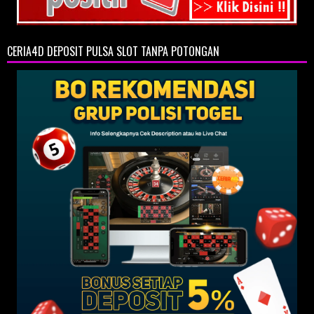
CERIA4D DEPOSIT PULSA SLOT TANPA POTONGAN