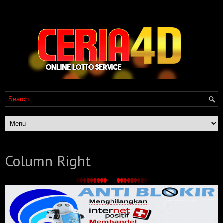
Column Right