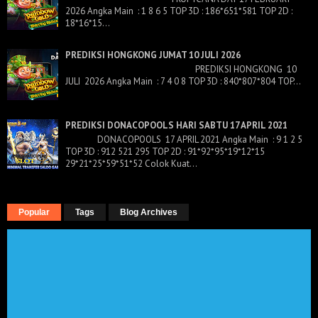
2026 Angka Main : 1 8 6 5 TOP 3D : 186*651*581 TOP 2D :
18*16*15...
PREDIKSI HONGKONG JUMAT 10 JULI 2026
PREDIKSI HONGKONG 10
JULI 2026 Angka Main : 7 4 0 8 TOP 3D : 840*807*804 TOP...
PREDIKSI DONACOPOOLS HARI SABTU 17 APRIL 2021
DONACOPOOLS 17 APRIL 2021 Angka Main : 9 1 2 5
TOP 3D : 912 521 295 TOP 2D : 91*92*95*19*12*15
29*21*25*59*51*52 Colok Kuat...
Popular
Tags
Blog Archives