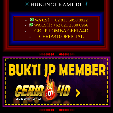
HUBUNGI KAMI DI
WA CS l : +62 813 6058 8922
WA CS ll : +62 821 2530 6966
GRUP LOMBA CERIA4D
CERIA4D.OFFICIAL