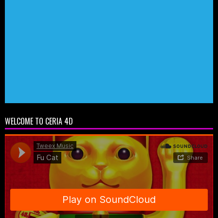
WELCOME TO CERIA 4D