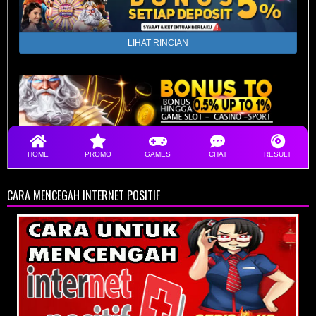
CARA MENCEGAH INTERNET POSITIF