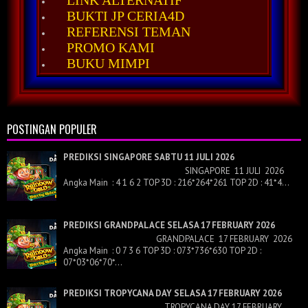
LINK ALTERNATIF
BUKTI JP CERIA4D
REFERENSI TEMAN
PROMO KAMI
BUKU MIMPI
POSTINGAN POPULER
PREDIKSI SINGAPORE SABTU 11 JULI 2026
SINGAPORE 11 JULI 2026
Angka Main : 4 1 6 2 TOP 3D : 216*264*261 TOP 2D : 41*4...
PREDIKSI GRANDPALACE SELASA 17 FEBRUARY 2026
GRANDPALACE 17 FEBRUARY 2026
Angka Main : 0 7 3 6 TOP 3D : 073*736*630 TOP 2D :
07*03*06*70*...
PREDIKSI TROPYCANA DAY SELASA 17 FEBRUARY 2026
TROPYCANA DAY 17 FEBRUARY