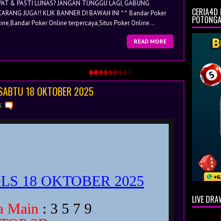
PAT & PASTI LUNAS? JANGAN TUNGGU LAGI, GABUNG
CERIA4D 
KARANG JUGA!! KLIK BANNER DI BAWAH INI ^^ Bandar Poker
POTONG
ine,Bandar Poker Online terpercaya,Situs Poker Online...
READ MORE
 SABTU 18 OKTOBER 2025
S
OLS
18 OKTOBER
2025
LIVE DRA
a Main
: 3 5 7 9