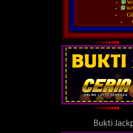
WA 
WA 
GR
Bukti Jac