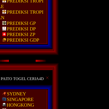
PREDIKSI TROPI
LE
PREDIKSI TROPI
LN
PREDIKSI GP
PREDIKSI DP
PREDIKSI ZP
PREDIKSI GDP
PAITO TOGEL CERIA4D
SYDNEY
SINGAPORE
HONGKONG