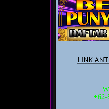
LINK ANT
W
+62-