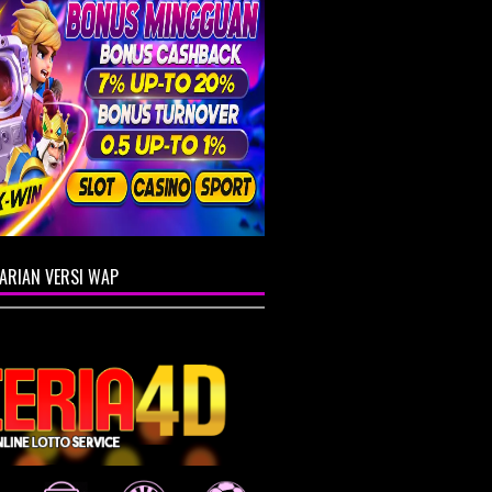
ARIAN VERSI WAP
: BOLA | CASINO | SLOT | TEMBAK IKAN > BONUS DE