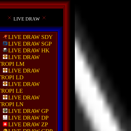
LIVE DRAW
LIVE DRAW SDY
LIVE DRAW SGP
LIVE DRAW HK
LIVE DRAW
TROPI LM
LIVE DRAW
TROPI LD
LIVE DRAW
TROPI LE
LIVE DRAW
TROPI LN
LIVE DRAW GP
LIVE DRAW DP
LIVE DRAW ZP