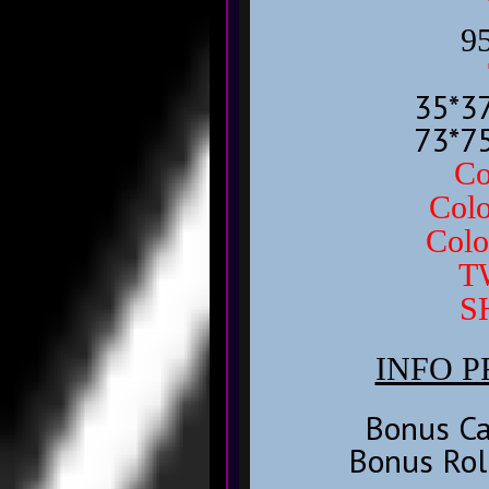
9
35*3
73*7
Co
Col
Colo
T
S
INFO 
Bonus Ca
Bonus Rol