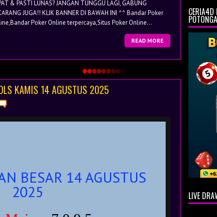
PAT & PASTI LUNAS? JANGAN TUNGGU LAGI, GABUNG
CERIA4D 
KARANG JUGA!! KLIK BANNER DI BAWAH INI ^^ Bandar Poker
POTONG
ine,Bandar Poker Online terpercaya,Situs Poker Online...
READ MORE
OLS KAMIS 14 AGUSTUS 2025
AN BESAR 14 AGUSTUS
2025
LIVE DRA