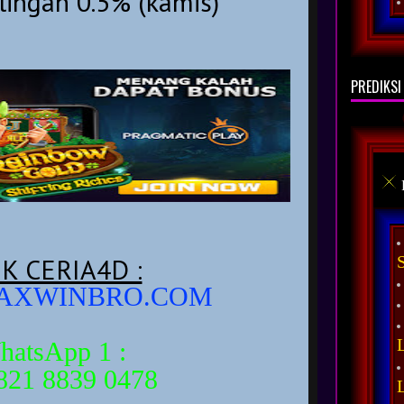
lingan 0.5% (kamis)
PREDIKSI
K CERIA4D :
AXWINBRO.COM
hatsApp 1 :
821 8839 0478