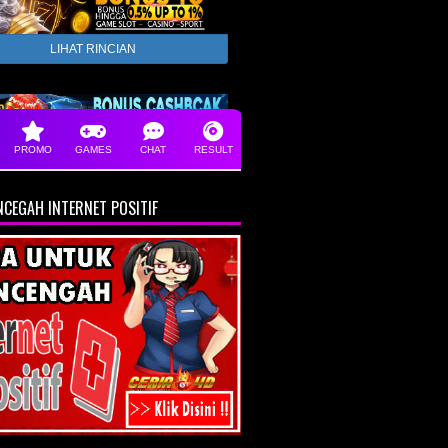
CEGAH INTERNET POSITIF