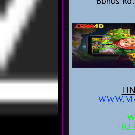
Bonus Rol
LIN
WWW.M
W
+62 