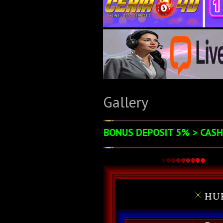
Gallery
 | TEMBAK IKAN > BONUS DEPOSIT 5% > CASHBACK 7%
HU