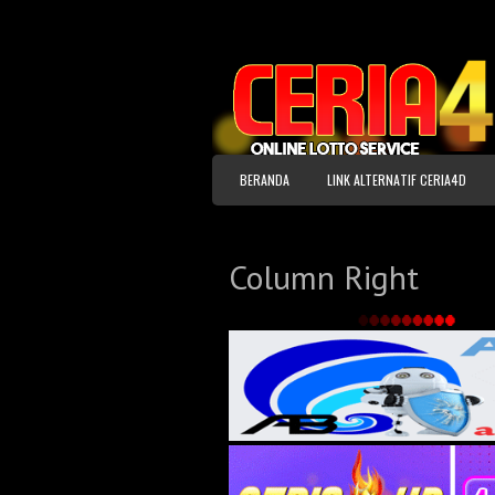
BERANDA
LINK ALTERNATIF CERIA4D
Column Right