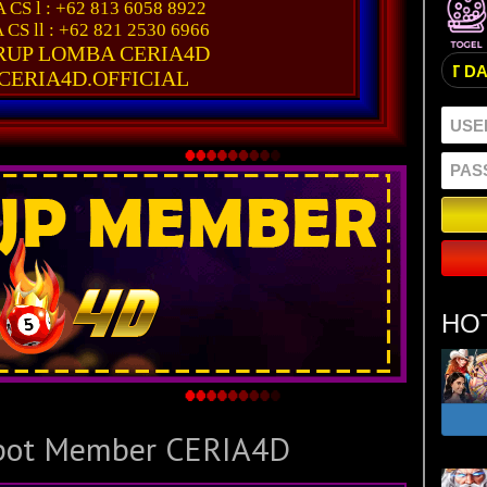
CS l : +62 813 6058 8922
CS ll : +62 821 2530 6966
UP LOMBA CERIA4D
CERIA4D.OFFICIAL
kpot Member CERIA4D