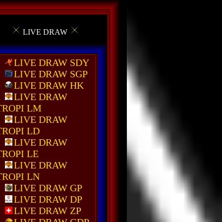
LIVE DRAW
LIVE DRAW SDY
LIVE DRAW SGP
LIVE DRAW HK
LIVE DRAW
TROPI LM
LIVE DRAW
TROPI LD
LIVE DRAW
TROPI LE
LIVE DRAW
TROPI LN
LIVE DRAW GP
LIVE DRAW DP
LIVE DRAW ZP