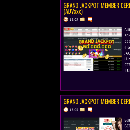
GRAND JACKPOT MEMBER CERI
(ADVxxx)
18.05
BUK
SE
##
# 
JA
LU
CE
TU
GRAND JACKPOT MEMBER CERI
18.05
BU
BE