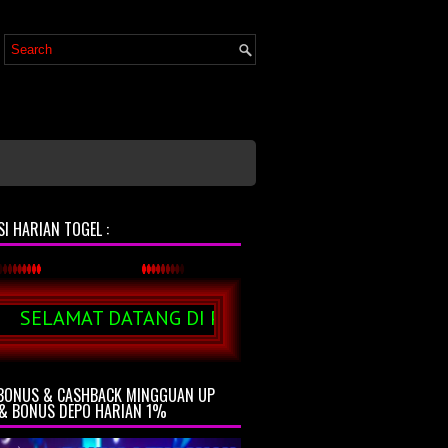
I HARIAN TOGEL :
T DATANG DI PREDIKSI TOGEL
CERIA4D
 BONUS & CASHBACK MINGGUAN UP
& BONUS DEPO HARIAN 1%