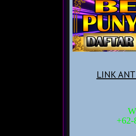
LINK ANT
W
+62-