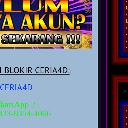
I BLOKIR CERIA4D:
CERIA4D
hatsApp 2 :
823-9354-4066