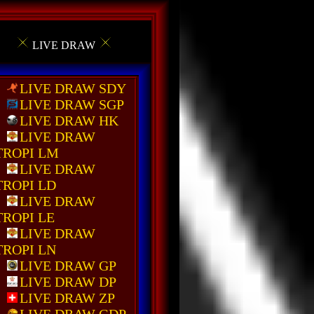
LIVE DRAW
LIVE DRAW SDY
LIVE DRAW SGP
LIVE DRAW HK
LIVE DRAW
TROPI LM
LIVE DRAW
TROPI LD
LIVE DRAW
TROPI LE
LIVE DRAW
TROPI LN
LIVE DRAW GP
LIVE DRAW DP
LIVE DRAW ZP