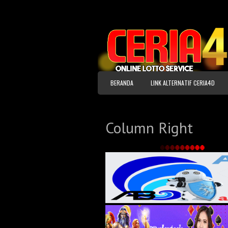
BERANDA
LINK ALTERNATIF CERIA4D
Column Right