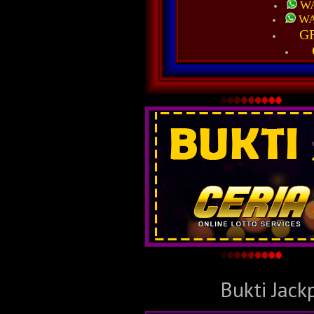
WA 
WA 
GR
Bukti Jac