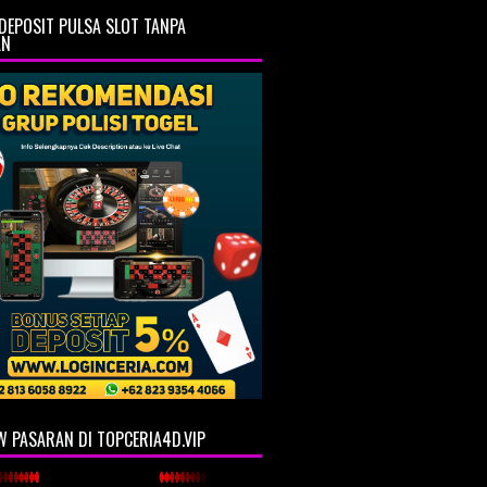
DEPOSIT PULSA SLOT TANPA
AN
W PASARAN DI TOPCERIA4D.VIP