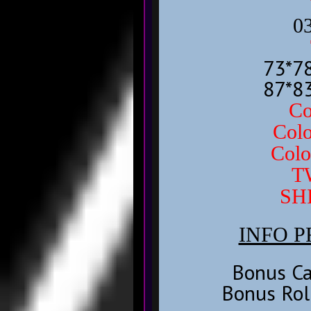
0
73*7
87*8
Co
Col
Colo
T
SH
INFO 
Bonus Ca
Bonus Rol