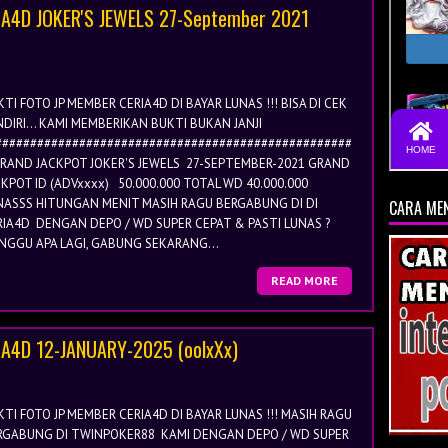
A4D JOKER'S JEWELS 27-September 2021
TI FOTO JP MEMBER CERIA4D DI BAYAR LUNAS !!! BISA DI CEK
NDIRI... KAMI MEMBERIKAN BUKTI BUKAN JANJI
###################################################
GRAND JACKPOT JOKER'S JEWELS 27-SEPTEMBER-2021 GRAND
CKPOT ID (ADVxxxx) 50.000.000 TOTAL WD 40.000.000
NASSS HITUNGAN MENIT MASIH RAGU BERGABUNG DI DI
CARA MEN
RIA4D DENGAN DEPO / WD SUPER CEPAT & PASTI LUNAS ?
NGGU APA LAGI, GABUNG SEKARANG...
READ MORE
A4D 12-JANUARY-2025 (oolxXx)
KTI FOTO JP MEMBER CERIA4D DI BAYAR LUNAS !!! MASIH RAGU
RGABUNG DI TWINPOKER88 KAMI DENGAN DEPO / WD SUPER