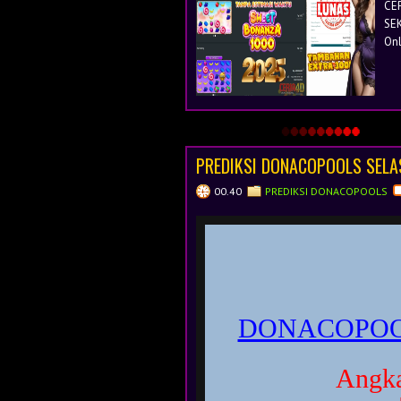
CE
SE
Onl
PREDIKSI DONACOPOOLS SEL
00.40
PREDIKSI DONACOPOOLS
DONACOPO
Angk