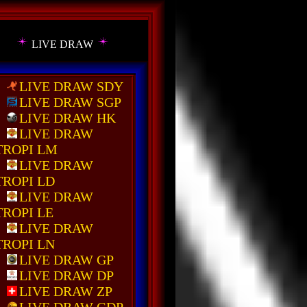
LIVE DRAW
LIVE DRAW SDY
LIVE DRAW SGP
LIVE DRAW HK
LIVE DRAW
TROPI LM
LIVE DRAW
TROPI LD
LIVE DRAW
TROPI LE
LIVE DRAW
TROPI LN
LIVE DRAW GP
LIVE DRAW DP
LIVE DRAW ZP