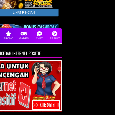
CEGAH INTERNET POSITIF