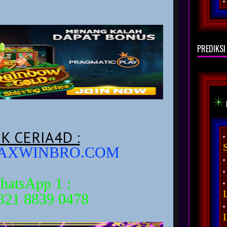
PREDIKSI
K CERIA4D :
AXWINBRO.COM
hatsApp 1 :
821 8839 0478