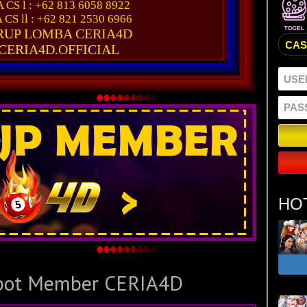
CS l : +62 813 6058 8922
CS ll : +62 821 2530 6966
UP LOMBA CERIA4D
CERIA4D.OFFICIAL
kpot Member CERIA4D