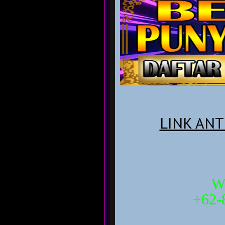
LINK ANT
W
+62-