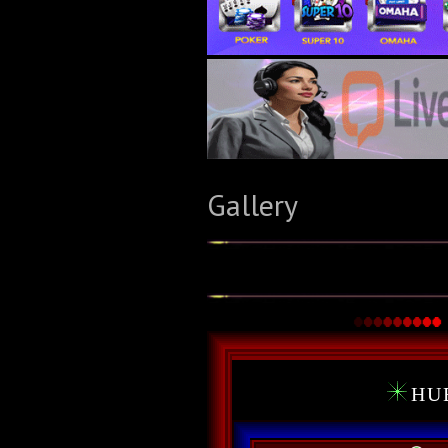
Gallery
966 <
HU