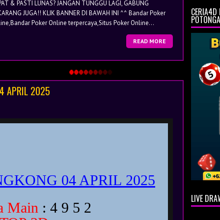
PAT & PASTI LUNAS? JANGAN TUNGGU LAGI, GABUNG
CERIA4D 
KARANG JUGA!! KLIK BANNER DI BAWAH INI ^^ Bandar Poker
POTONG
ine,Bandar Poker Online terpercaya,Situs Poker Online...
READ MORE
4 APRIL 2025
NGKONG 04 APRIL
2025
LIVE DRA
a Main
: 4 9 5 2