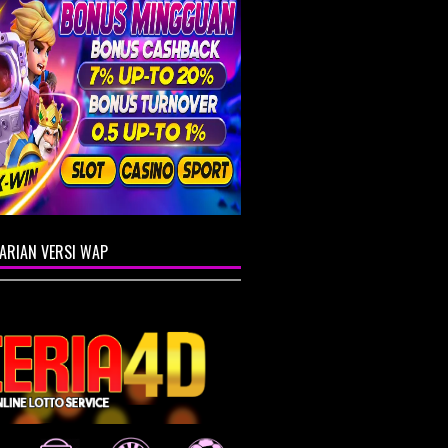
ARIAN VERSI WAP