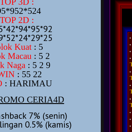
TOP 3D :
95*952*524
TOP 2D :
5*42*94*95*92
9*52*24*29*25
lok Kuat
: 5
ok Macau
: 5 2
k Naga
: 5 2 9
WIN
: 55 22
O
: HARIMAU
PROMO CERIA4D
shback 7% (senin)
lingan 0.5% (kamis)