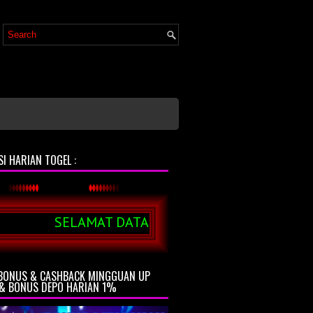
I HARIAN TOGEL :
SELAMAT DATANG DI PREDIKSI TOGEL
CERIA4D
 BONUS & CASHBACK MINGGUAN UP
& BONUS DEPO HARIAN 1%