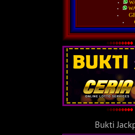
WA 
WA 
GR
Bukti Jac