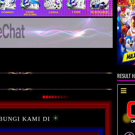
RESULT H
BUNGI KAMI DI