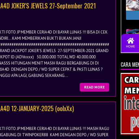
A4D JOKER'S JEWELS 27-September 2021
TI FOTO JP MEMBER CERIA4D DI BAYAR LUNAS !!! BISA DI CEK
NDIRI... KAMI MEMBERIKAN BUKTI BUKAN JANJI
###################################################
GRAND JACKPOT JOKER'S JEWELS 27-SEPTEMBER-2021 GRAND
CKPOT ID (ADVxxxx) 50.000.000 TOTAL WD 40.000.000
NASSS HITUNGAN MENIT MASIH RAGU BERGABUNG DI DI
CARA MEN
RIA4D DENGAN DEPO / WD SUPER CEPAT & PASTI LUNAS ?
NGGU APA LAGI, GABUNG SEKARANG...
READ MORE
A4D 12-JANUARY-2025 (oolxXx)
KTI FOTO JP MEMBER CERIA4D DI BAYAR LUNAS !!! MASIH RAGU
RGABUNG DI TWINPOKER88 KAMI DENGAN DEPO / WD SUPER