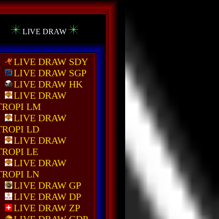
LIVE DRAW
LIVE DRAW SDY
LIVE DRAW SGP
LIVE DRAW HK
LIVE DRAW
TROPI LM
LIVE DRAW
TROPI LD
LIVE DRAW
TROPI LE
LIVE DRAW
TROPI LN
LIVE DRAW GP
LIVE DRAW DP
LIVE DRAW ZP