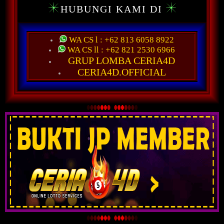
HUBUNGI KAMI DI
WA CS l : +62 813 6058 8922
WA CS ll : +62 821 2530 6966
GRUP LOMBA CERIA4D
CERIA4D.OFFICIAL