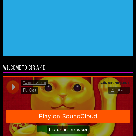
WELCOME TO CERIA 4D