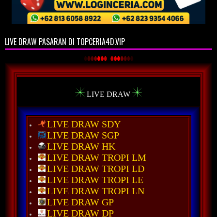
LIVE DRAW PASARAN DI TOPCERIA4D.VIP
LIVE DRAW
LIVE DRAW SDY
LIVE DRAW SGP
LIVE DRAW HK
LIVE DRAW TROPI LM
LIVE DRAW TROPI LD
LIVE DRAW TROPI LE
LIVE DRAW TROPI LN
LIVE DRAW GP
LIVE DRAW DP