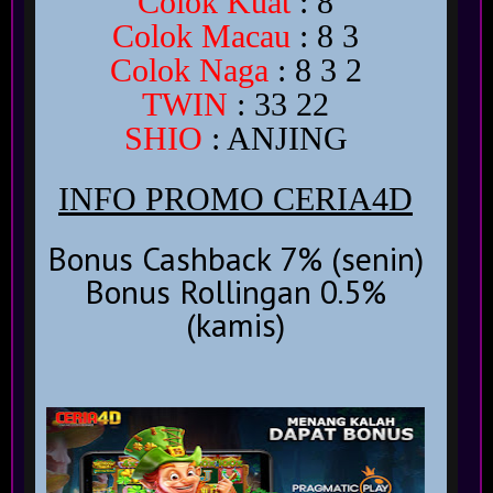
Colok Kuat
: 8
Colok Macau
: 8 3
Colok Naga
: 8 3 2
TWIN
: 33 22
SHIO
: ANJING
INFO PROMO CERIA4D
Bonus Cashback 7% (senin)
Bonus Rollingan 0.5%
(kamis)