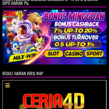
DEPO HARIAN 1%
RESULT HARIAN VERSI WAP