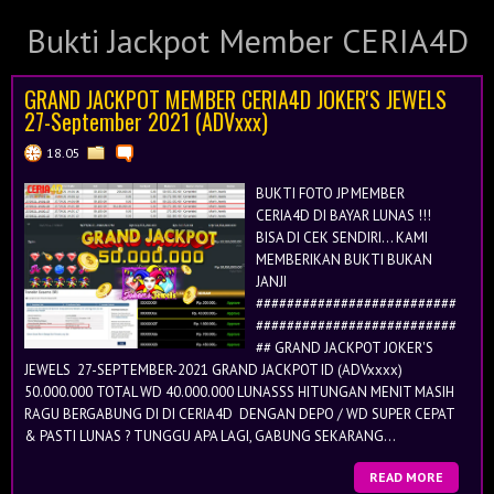
Bukti Jackpot Member CERIA4D
GRAND JACKPOT MEMBER CERIA4D JOKER'S JEWELS
27-September 2021 (ADVxxx)
18.05
BUKTI FOTO JP MEMBER
CERIA4D DI BAYAR LUNAS !!!
BISA DI CEK SENDIRI... KAMI
MEMBERIKAN BUKTI BUKAN
JANJI
##########################
##########################
## GRAND JACKPOT JOKER'S
JEWELS 27-SEPTEMBER-2021 GRAND JACKPOT ID (ADVxxxx)
50.000.000 TOTAL WD 40.000.000 LUNASSS HITUNGAN MENIT MASIH
RAGU BERGABUNG DI DI CERIA4D DENGAN DEPO / WD SUPER CEPAT
& PASTI LUNAS ? TUNGGU APA LAGI, GABUNG SEKARANG...
READ MORE