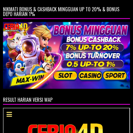
NIKMATI BONUS & CASHBACK MINGGUAN UP TO 20% & BONUS
DEPO HARIAN 1%
RESULT HARIAN VERSI WAP