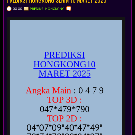
00.00
PREDIKSI HONGKONG
PREDIKSI
HONGKONG
10
MARET 2025
Angka Main
: 0 4 7 9
TOP 3D :
047*479*790
TOP 2D :
04*07*09*40*47*49*