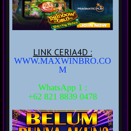
LINK CERIA4D :
WWW.MAXWINBRO.CO
M
WhatsApp 1 :
+62 821 8839 0478