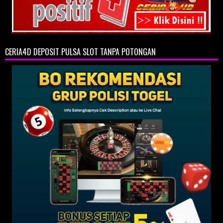
CERIA4D DEPOSIT PULSA SLOT TANPA POTONGAN