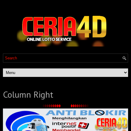
Column Right