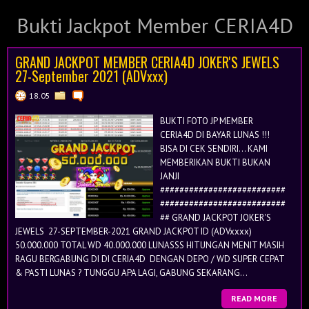
Bukti Jackpot Member CERIA4D
GRAND JACKPOT MEMBER CERIA4D JOKER'S JEWELS
27-September 2021 (ADVxxx)
18.05
BUKTI FOTO JP MEMBER
CERIA4D DI BAYAR LUNAS !!!
BISA DI CEK SENDIRI... KAMI
MEMBERIKAN BUKTI BUKAN
JANJI
##########################
##########################
## GRAND JACKPOT JOKER'S
JEWELS 27-SEPTEMBER-2021 GRAND JACKPOT ID (ADVxxxx)
50.000.000 TOTAL WD 40.000.000 LUNASSS HITUNGAN MENIT MASIH
RAGU BERGABUNG DI DI CERIA4D DENGAN DEPO / WD SUPER CEPAT
& PASTI LUNAS ? TUNGGU APA LAGI, GABUNG SEKARANG...
READ MORE