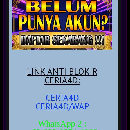
LINK ANTI BLOKIR
CERIA4D:
CERIA4D
CERIA4D/WAP
WhatsApp 2 :