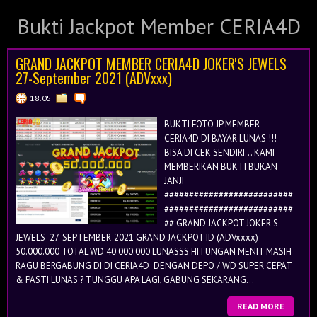
Bukti Jackpot Member CERIA4D
GRAND JACKPOT MEMBER CERIA4D JOKER'S JEWELS
27-September 2021 (ADVxxx)
18.05
BUKTI FOTO JP MEMBER
CERIA4D DI BAYAR LUNAS !!!
BISA DI CEK SENDIRI... KAMI
MEMBERIKAN BUKTI BUKAN
JANJI
##########################
##########################
## GRAND JACKPOT JOKER'S
JEWELS 27-SEPTEMBER-2021 GRAND JACKPOT ID (ADVxxxx)
50.000.000 TOTAL WD 40.000.000 LUNASSS HITUNGAN MENIT MASIH
RAGU BERGABUNG DI DI CERIA4D DENGAN DEPO / WD SUPER CEPAT
& PASTI LUNAS ? TUNGGU APA LAGI, GABUNG SEKARANG...
READ MORE