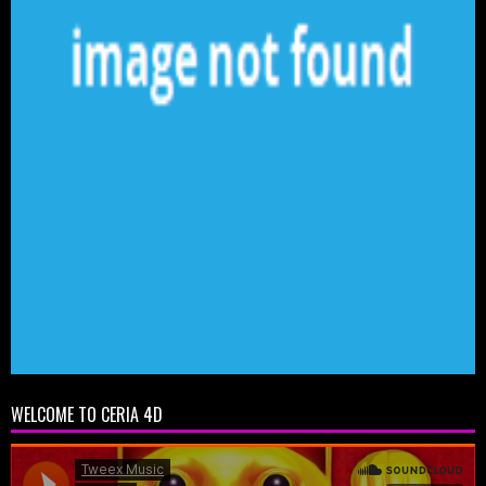
WELCOME TO CERIA 4D