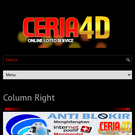
Column Right